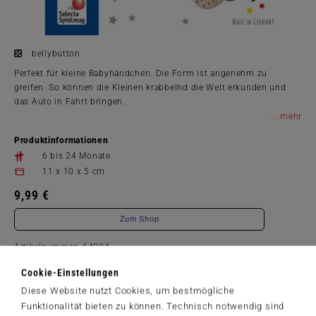
bellybutton
Perfekt für kleine Babyhändchen. Die Form ist angenehm zu
greifen. So können die Kleinen krabbelnd die Welt erkunden und
das Auto in Fahrt bringen.
...
Produktinformationen
6 bis 24 Monate
11 x 10 x 5 cm
9,99 €
Zum Shop
Artikelnummer: 64004
Cookie-Einstellungen
Diese Website nutzt Cookies, um bestmögliche
Funktionalität bieten zu können. Technisch notwendig sind