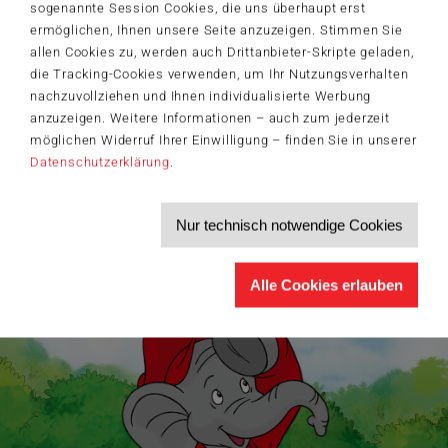
Der Schmidt-Spiele-Newsletter
sogenannte Session Cookies, die uns überhaupt erst
Jetzt anmelden und 5€ Willkommensrabatt sichern
ermöglichen, Ihnen unsere Seite anzuzeigen. Stimmen Sie
Bleiben Sie auf dem Laufenden zu Neuheiten, Trends und aktuellen
allen Cookies zu, werden auch Drittanbieter-Skripte geladen,
®
Themen rund um Schmidt
Spiele – und sichern Sie sich einen
die Tracking-Cookies verwenden, um Ihr Nutzungsverhalten
Willkommensgutschein in Höhe von 5€ für Ihren nächsten Einkauf im
Schmidt-Spiele-Shop.
nachzuvollziehen und Ihnen individualisierte Werbung
anzuzeigen. Weitere Informationen – auch zum jederzeit
Produktneuheiten und Sortimentserweiterungen
möglichen Widerruf Ihrer Einwilligung – finden Sie in unserer
Aktuelle Themen und Trends aus der Spielewelt
Datenschutzerklärung
.
Informationen zu Veranstaltungen und Aktionen
Service-Informationen, z.B. zur Ersatzteilversorgung
Ich möchte den Schmidt-Spiele-Newsletter erhalten. Die Abmeldung ist
Nur technisch notwendige Cookies
jederzeit über den
Abmeldelink
möglich.
Hiermit akzeptiere ich die
Datenschutzbestimmungen
.
>
Alle Cookies erlauben