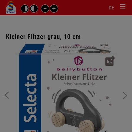
☰
Sprachw
Barrierefrei-
DE
Suchbegriffe
Einstellungen
überspr
überspringen
Navigati
überspr
Kleiner Flitzer grau, 10 cm
Galerie
überspringen