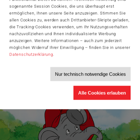
sogenannte Session Cookies, die uns überhaupt erst
Der Schmidt-Spiele-Newsletter
ermöglichen, Ihnen unsere Seite anzuzeigen. Stimmen Sie
Jetzt anmelden und 5€ Willkommensrabatt sichern
allen Cookies zu, werden auch Drittanbieter-Skripte geladen,
Bleiben Sie auf dem Laufenden zu Neuheiten, Trends und aktuellen
die Tracking-Cookies verwenden, um Ihr Nutzungsverhalten
®
Themen rund um Schmidt
Spiele – und sichern Sie sich einen
Willkommensgutschein in Höhe von 5€ für Ihren nächsten Einkauf im
nachzuvollziehen und Ihnen individualisierte Werbung
Schmidt-Spiele-Shop.
anzuzeigen. Weitere Informationen – auch zum jederzeit
Produktneuheiten und Sortimentserweiterungen
möglichen Widerruf Ihrer Einwilligung – finden Sie in unserer
Aktuelle Themen und Trends aus der Spielewelt
Datenschutzerklärung
.
Informationen zu Veranstaltungen und Aktionen
Service-Informationen, z.B. zur Ersatzteilversorgung
Ich möchte den Schmidt-Spiele-Newsletter erhalten. Die Abmeldung ist
Nur technisch notwendige Cookies
jederzeit über den
Abmeldelink
möglich.
Hiermit akzeptiere ich die
Datenschutzbestimmungen
.
Alle Cookies erlauben
>