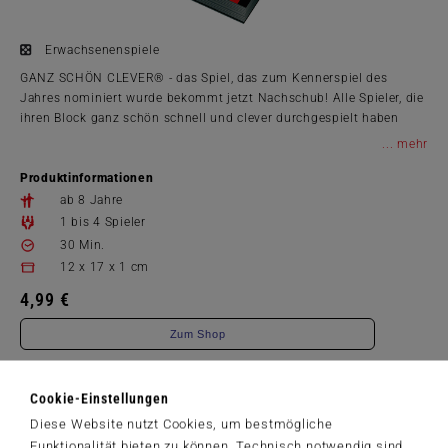
Erwachsenenspiele
GANZ SCHÖN CLEVER® - das Spiel, das zum Kennerspiel des
Jahres nominiert wurde bekommt jetzt Nachschub! Alle Spieler, die
ihren Block ganz schön schnell und clever durchgespielt haben
können nun clever Ersatzblöcke kaufen.
...
Produktinformationen
ab 8 Jahre
1 bis 4 Spieler
30 Min.
12 x 17 x 1 cm
4,99 €
Zum Shop
Artikelnummer: 49355
Cookie-Einstellungen
Diese Website nutzt Cookies, um bestmögliche
Funktionalität bieten zu können. Technisch notwendig sind