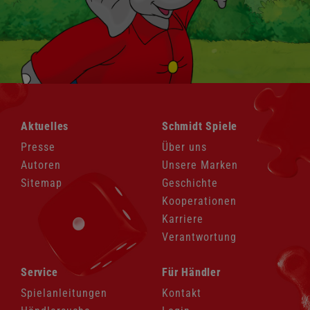
Navigation
Navigation
Aktuelles
Schmidt Spiele
überspringen
überspringen
Presse
Über uns
Autoren
Unsere Marken
Sitemap
Geschichte
Kooperationen
Karriere
Verantwortung
Navigation
Navigation
Service
Für Händler
überspringen
überspringen
Spielanleitungen
Kontakt