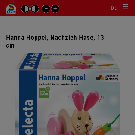
☰
Sprachw
Barrierefrei-
DE
Suchbegriffe
Einstellungen
überspr
überspringen
Navigati
überspr
Hanna Hoppel, Nachzieh Hase, 13
cm
Galerie
überspringen
n