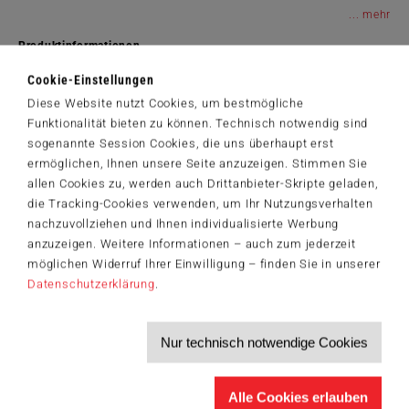
...
Produktinformationen
12 bis 36 Monate
Cookie-Einstellungen
14 x 12.3 x 8.5 cm
Diese Website nutzt Cookies, um bestmögliche
15,99 €
Funktionalität bieten zu können. Technisch notwendig sind
sogenannte Session Cookies, die uns überhaupt erst
Zum Shop
ermöglichen, Ihnen unsere Seite anzuzeigen. Stimmen Sie
allen Cookies zu, werden auch Drittanbieter-Skripte geladen,
Artikelnummer: 62023
die Tracking-Cookies verwenden, um Ihr Nutzungsverhalten
nachzuvollziehen und Ihnen individualisierte Werbung
anzuzeigen. Weitere Informationen – auch zum jederzeit
möglichen Widerruf Ihrer Einwilligung – finden Sie in unserer
Der Schmidt-Spiele-Newsletter
Datenschutzerklärung
.
Jetzt anmelden und 5€ Willkommensrabatt sichern
Bleiben Sie auf dem Laufenden zu Neuheiten, Trends und aktuellen
®
Themen rund um Schmidt
Spiele – und sichern Sie sich einen
Nur technisch notwendige Cookies
Willkommensgutschein in Höhe von 5€ für Ihren nächsten Einkauf im
Schmidt-Spiele-Shop.
Produktneuheiten und Sortimentserweiterungen
Alle Cookies erlauben
Aktuelle Themen und Trends aus der Spielewelt