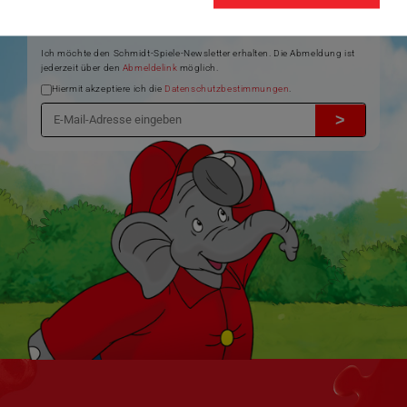
Informationen zu Veranstaltungen und Aktionen
Service-Informationen, z.B. zur Ersatzteilversorgung
Ich möchte den Schmidt-Spiele-Newsletter erhalten. Die Abmeldung ist
jederzeit über den
Abmeldelink
möglich.
Hiermit akzeptiere ich die
Datenschutzbestimmungen
.
>