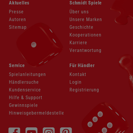
Navigation
Navigation
Aktuelles
Schmidt Spiele
überspringen
überspringen
Presse
Über uns
Autoren
Unsere Marken
Sitemap
Geschichte
Kooperationen
Karriere
Verantwortung
Navigation
Navigation
Service
Für Händler
überspringen
überspringen
Spielanleitungen
Kontakt
Händlersuche
Login
Kundenservice
Registrierung
Hilfe & Support
Gewinnspiele
Hinweisgebermeldestelle
Navigation
überspringen