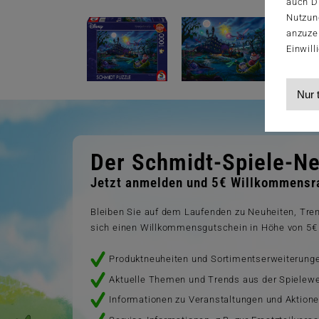
auch Dr
Nutzun
anzuze
Einwill
Nur 
Der Schmidt-Spiele-Ne
Jetzt anmelden und 5€ Willkommensra
Bleiben Sie auf dem Laufenden zu Neuheiten, Tr
sich einen Willkommensgutschein in Höhe von 5€ 
Produktneuheiten und Sortimentserweiterung
Aktuelle Themen und Trends aus der Spielewe
Informationen zu Veranstaltungen und Aktion