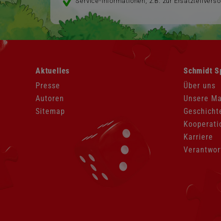
Service-Informationen, z.B. zur Ersatzteilvers
Navigation
Navigation
Aktuelles
Schmidt S
überspringen
überspringen
Presse
Über uns
Autoren
Unsere M
Sitemap
Geschicht
Kooperati
Karriere
Verantwor
Navigation
überspringen