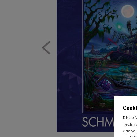
Cooki
Diese 
Techni
ermögl