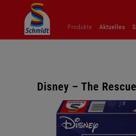
Navigation
Produkte
Aktuelles
S
überspringen
Disney – The Rescue
Galerie
überspringen