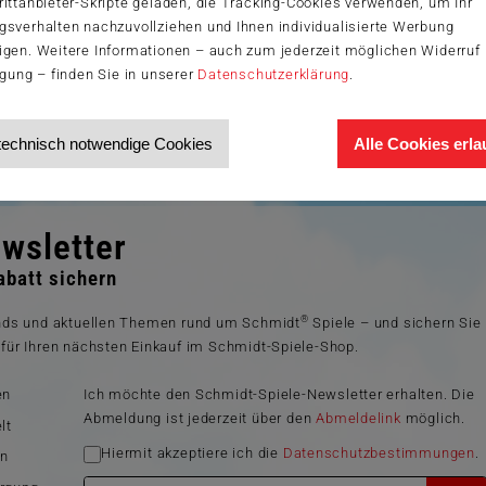
ittanbieter-Skripte geladen, die Tracking-Cookies verwenden, um Ihr
gsverhalten nachzuvollziehen und Ihnen individualisierte Werbung
igen. Weitere Informationen – auch zum jederzeit möglichen Widerruf 
igung – finden Sie in unserer
Datenschutzerklärung
.
technisch notwendige Cookies
Alle Cookies erl
wsletter
batt sichern
®
ends und aktuellen Themen rund um Schmidt
Spiele – und sichern Sie
für Ihren nächsten Einkauf im Schmidt-Spiele-Shop.
en
Ich möchte den Schmidt-Spiele-Newsletter erhalten. Die
Abmeldung ist jederzeit über den
Abmeldelink
möglich.
lt
Hiermit akzeptiere ich die
Datenschutzbestimmungen
.
en