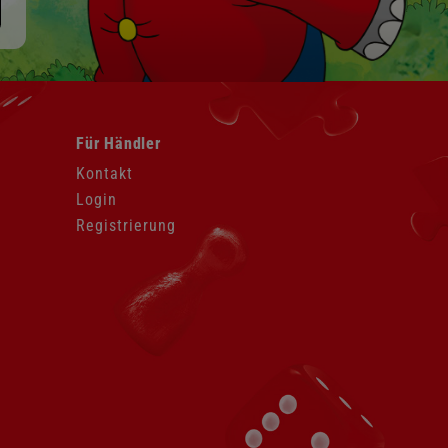
Navigation
Für Händler
überspringen
Kontakt
Login
Registrierung