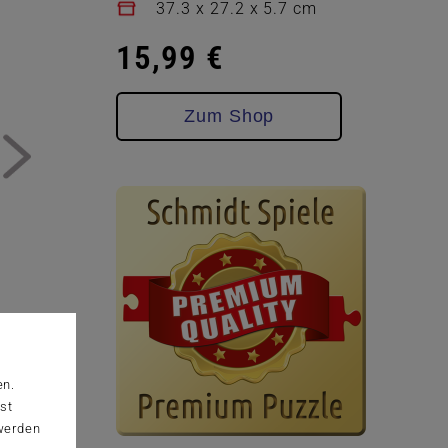
37.3 x 27.2 x 5.7 cm
15,99 €
Zum Shop
en.
st
 werden