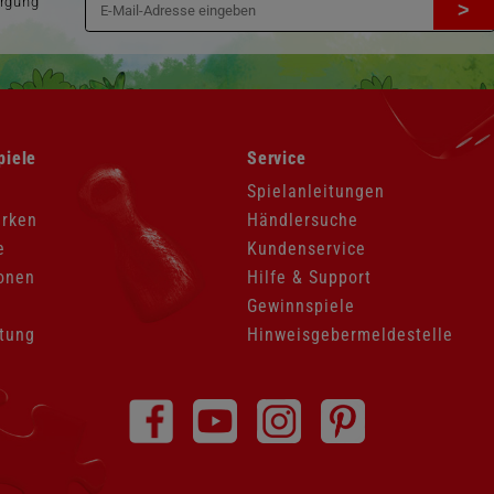
orgung
>
Navigation
piele
Service
überspringen
Spielanleitungen
arken
Händlersuche
e
Kundenservice
onen
Hilfe & Support
Gewinnspiele
tung
Hinweisgebermeldestelle