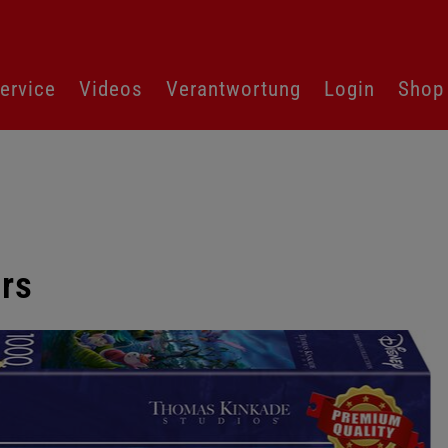
ervice
Videos
Verantwortung
Login
Shop
rs