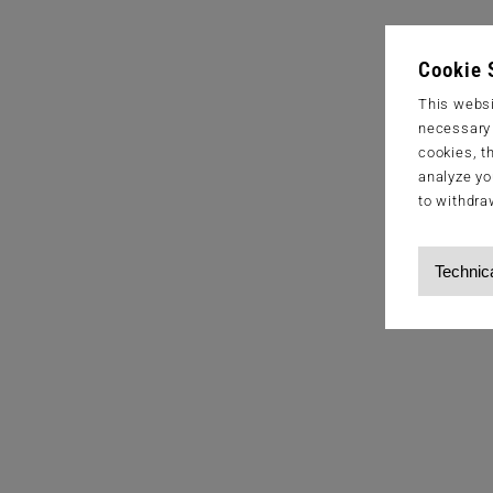
Cookie 
This websi
necessary s
cookies, t
analyze yo
to withdra
Technic