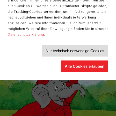
ermöglichen, Ihnen unsere Seite anzuzeigen. Stimmen Sie
®
Themen rund um Schmidt
Spiele – und sichern Sie sich einen
Willkommensgutschein in Höhe von 5€ für Ihren nächsten Einkauf im
allen Cookies zu, werden auch Drittanbieter-Skripte geladen,
Schmidt-Spiele-Shop.
die Tracking-Cookies verwenden, um Ihr Nutzungsverhalten
nachzuvollziehen und Ihnen individualisierte Werbung
Produktneuheiten und Sortimentserweiterungen
Aktuelle Themen und Trends aus der Spielewelt
anzuzeigen. Weitere Informationen – auch zum jederzeit
Informationen zu Veranstaltungen und Aktionen
möglichen Widerruf Ihrer Einwilligung – finden Sie in unserer
Service-Informationen, z.B. zur Ersatzteilversorgung
Datenschutzerklärung
.
Ich möchte den Schmidt-Spiele-Newsletter erhalten. Die Abmeldung ist
jederzeit über den
Abmeldelink
möglich.
Hiermit akzeptiere ich die
Datenschutzbestimmungen
.
Nur technisch notwendige Cookies
>
Alle Cookies erlauben