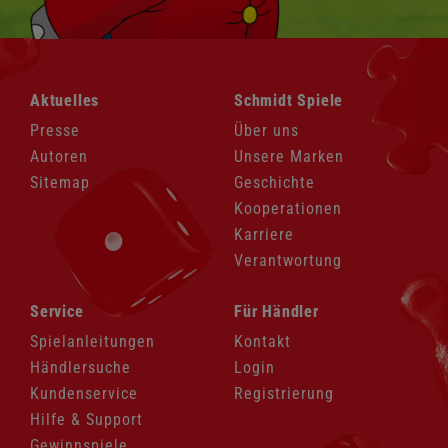
Navigation
Navigation
Aktuelles
Schmidt Spiele
überspringen
überspringen
Presse
Über uns
Autoren
Unsere Marken
Sitemap
Geschichte
Kooperationen
Karriere
Verantwortung
Navigation
Navigation
Service
Für Händler
überspringen
überspringen
Spielanleitungen
Kontakt
Händlersuche
Login
Kundenservice
Registrierung
Hilfe & Support
Gewinnspiele