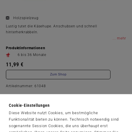
Holzspielzeug
Lustig tutet die Käsehupe. Anschubsen und schnell
hinterherkrabbeln.
...
Produktinformationen
6 bis 36 Monate
11,99 €
Zum Shop
Artikelnummer: 61048
Cookie-Einstellungen
Diese Website nutzt Cookies, um bestmögliche
Der Schmidt-Spiele-Newsletter
Funktionalität bieten zu können. Technisch notwendig sind
Jetzt anmelden und 5€ Willkommensrabatt sichern
sogenannte Session Cookies, die uns überhaupt erst
Bleiben Sie auf dem Laufenden zu Neuheiten, Trends und aktuellen