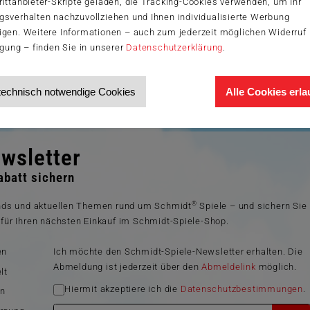
ittanbieter-Skripte geladen, die Tracking-Cookies verwenden, um Ihr
gsverhalten nachzuvollziehen und Ihnen individualisierte Werbung
igen. Weitere Informationen – auch zum jederzeit möglichen Widerruf 
igung – finden Sie in unserer
Datenschutzerklärung
.
technisch notwendige Cookies
Alle Cookies erl
wsletter
batt sichern
®
ends und aktuellen Themen rund um Schmidt
Spiele – und sichern Sie
für Ihren nächsten Einkauf im Schmidt-Spiele-Shop.
en
Ich möchte den Schmidt-Spiele-Newsletter erhalten. Die
Abmeldung ist jederzeit über den
Abmeldelink
möglich.
lt
Hiermit akzeptiere ich die
Datenschutzbestimmungen
.
en