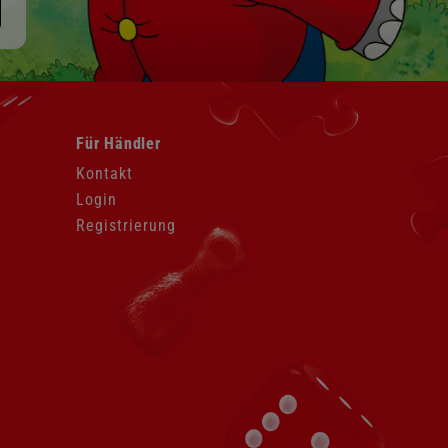
Navigation
Für Händler
überspringen
Kontakt
Login
Registrierung