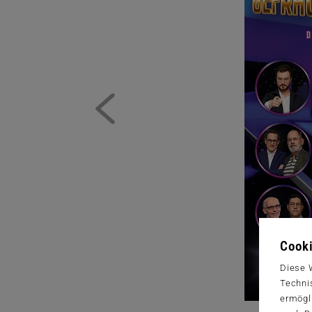
Cooki
Diese 
Techni
ermögl