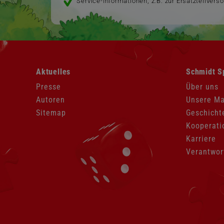
Service-Informationen, z.B. zur Ersatzteilvers
Navigation
Navigation
Aktuelles
Schmidt S
überspringen
überspringen
Presse
Über uns
Autoren
Unsere M
Sitemap
Geschicht
Kooperati
Karriere
Verantwor
Navigation
überspringen