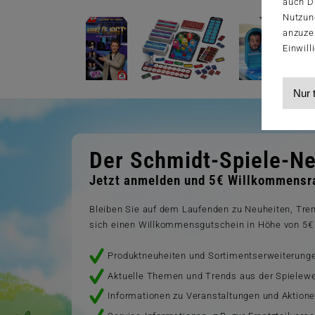
auch Dr
Nutzun
anzuze
Einwill
Nur 
Der Schmidt-Spiele-Ne
Jetzt anmelden und 5€ Willkommensra
Bleiben Sie auf dem Laufenden zu Neuheiten, Tr
sich einen Willkommensgutschein in Höhe von 5€ 
Produktneuheiten und Sortimentserweiterung
Aktuelle Themen und Trends aus der Spielewe
Informationen zu Veranstaltungen und Aktion