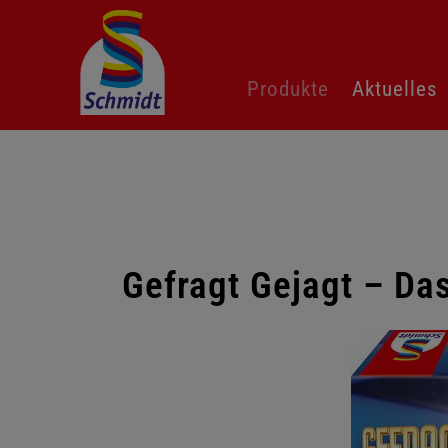
Navigation
Produkte
Aktuelles
überspringen
Gefragt Gejagt – Das
Galerie
überspringen