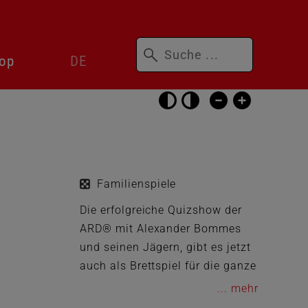
Suchbegriffe
Sprachwechsler
op
DE
überspringen
Barrierefrei-
Einstellungen
überspringen
Familienspiele
Die erfolgreiche Quizshow der
ARD® mit Alexander Bommes
und seinen Jägern, gibt es jetzt
auch als Brettspiel für die ganze
Familie! Gefragt Gejagt ist nicht
...
nur ein Quizspiel, sondern ein