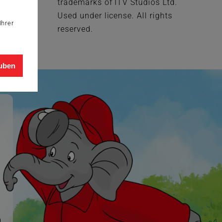
beginnen …
trademarks of ITV Studios Ltd.
Used under license. All rights
Ihrer
reserved.
auben