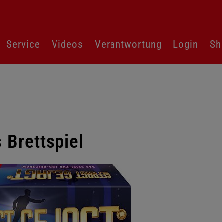
Service
Videos
Verantwortung
Login
Sh
 Brettspiel