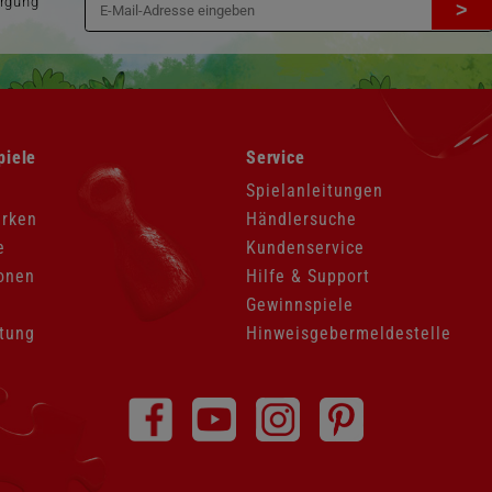
orgung
>
Navigation
piele
Service
überspringen
Spielanleitungen
arken
Händlersuche
e
Kundenservice
onen
Hilfe & Support
Gewinnspiele
tung
Hinweisgebermeldestelle