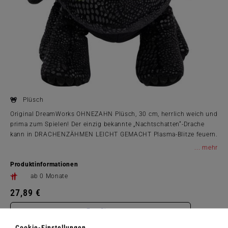
Plüsch
Original DreamWorks OHNEZAHN Plüsch, 30 cm, herrlich weich und
prima zum Spielen! Der einzig bekannte „Nachtschatten“-Drache
kann in DRACHENZÄHMEN LEICHT GEMACHT Plasma-Blitze feuern.
OHNEZAHN hat den linken Teil seines Schwanzflügels verloren.
...
Sein Freund Hicks hat ihm als Ersatz eine Prothese gebaut. Die aber
Produktinformationen
muss vom Reiter während des Flugs bedient werden. Ohne Reiter
bleibt er allerdings am Boden.
ab 0 Monate
27,89 €
Zum Shop
Cookie-Einstellungen