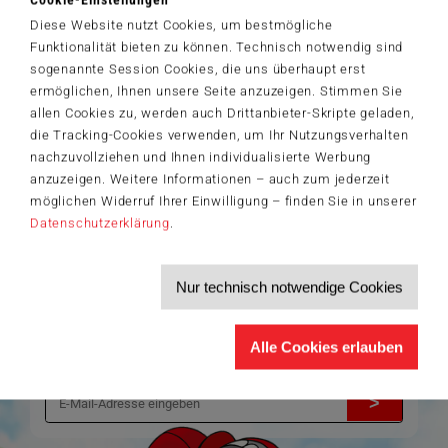
Artikelnummer: 42842
© DreamWorks Animation LLC. All Rights Reserved.
Diese Website nutzt Cookies, um bestmögliche
Funktionalität bieten zu können. Technisch notwendig sind
sogenannte Session Cookies, die uns überhaupt erst
ermöglichen, Ihnen unsere Seite anzuzeigen. Stimmen Sie
allen Cookies zu, werden auch Drittanbieter-Skripte geladen,
Der Schmidt-Spiele-Newsletter
die Tracking-Cookies verwenden, um Ihr Nutzungsverhalten
Jetzt anmelden und 5€ Willkommensrabatt sichern
nachzuvollziehen und Ihnen individualisierte Werbung
Bleiben Sie auf dem Laufenden zu Neuheiten, Trends und aktuellen
anzuzeigen. Weitere Informationen – auch zum jederzeit
®
Themen rund um Schmidt
Spiele – und sichern Sie sich einen
möglichen Widerruf Ihrer Einwilligung – finden Sie in unserer
Willkommensgutschein in Höhe von 5€ für Ihren nächsten Einkauf im
Schmidt-Spiele-Shop.
Datenschutzerklärung
.
Produktneuheiten und Sortimentserweiterungen
Aktuelle Themen und Trends aus der Spielewelt
Informationen zu Veranstaltungen und Aktionen
Nur technisch notwendige Cookies
Service-Informationen, z.B. zur Ersatzteilversorgung
Ich möchte den Schmidt-Spiele-Newsletter erhalten. Die Abmeldung ist
Alle Cookies erlauben
jederzeit über den
Abmeldelink
möglich.
Hiermit akzeptiere ich die
Datenschutzbestimmungen
.
>