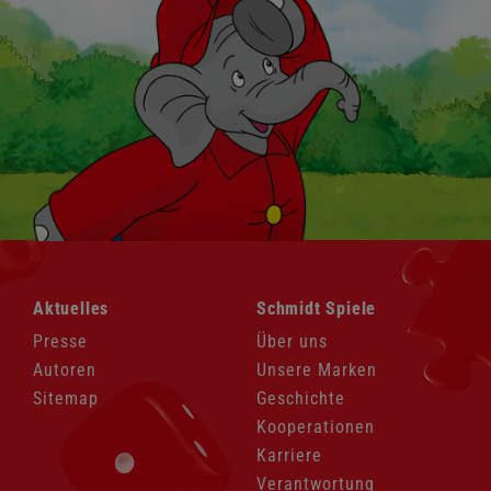
Navigation
Navigation
Aktuelles
Schmidt Spiele
überspringen
überspringen
Presse
Über uns
Autoren
Unsere Marken
Sitemap
Geschichte
Kooperationen
Karriere
Verantwortung