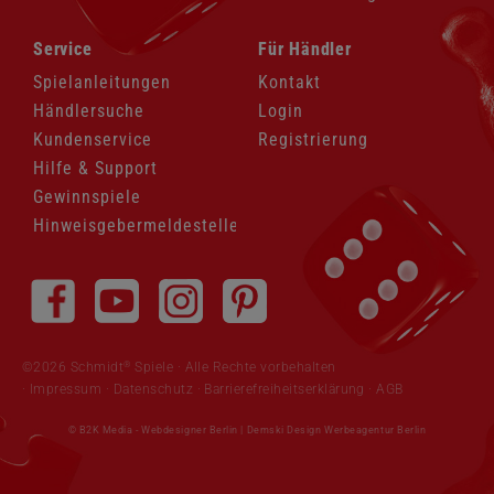
Navigation
Navigation
Service
Für Händler
überspringen
überspringen
Spielanleitungen
Kontakt
Händlersuche
Login
Kundenservice
Registrierung
Hilfe & Support
Gewinnspiele
Hinweisgebermeldestelle
Navigation
überspringen
®
©2026 Schmidt
Spiele · Alle Rechte vorbehalten
Impressum
·
Datenschutz
·
Barrierefreiheitserklärung
·
AGB
© B2K Media -
Webdesigner Berlin
|
Demski Design Werbeagentur Berlin