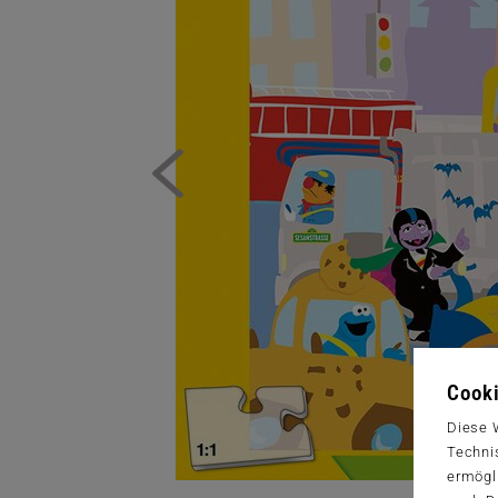
Cooki
Diese 
Techni
ermögl