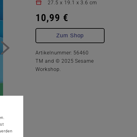
27.5 x 19.1 x 3.6 cm
10,99 €
Zum Shop
Artikelnummer: 56460
TM and © 2025 Sesame
Workshop.
en.
st
 werden