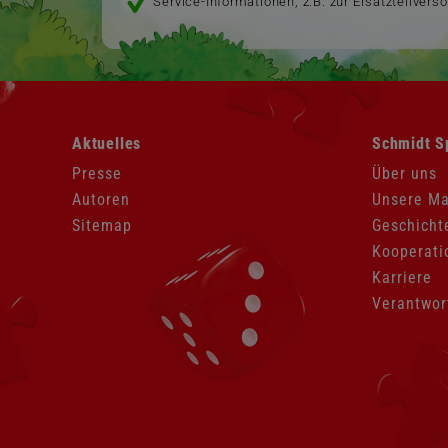
Service-Informationen, z.B. zur Ersatzteilvers
Navigation
Navigation
Aktuelles
Schmidt S
überspringen
überspringen
Presse
Über uns
Autoren
Unsere M
Sitemap
Geschicht
Kooperati
Karriere
Verantwor
Navigation
überspringen