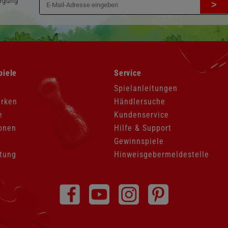
orgung
>
Navigation
piele
Service
überspringen
Spielanleitungen
arken
Händlersuche
e
Kundenservice
onen
Hilfe & Support
Gewinnspiele
tung
Hinweisgebermeldestelle