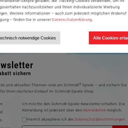
ittanbieter-Skripte geladen, die Tracking-Cookies verwenden, um Ihr
gsverhalten nachzuvollziehen und Ihnen individualisierte Werbung
igen. Weitere Informationen – auch zum jederzeit möglichen Widerruf 
igung – finden Sie in unserer
Datenschutzerklärung
.
technisch notwendige Cookies
Alle Cookies erl
wsletter
batt sichern
®
ends und aktuellen Themen rund um Schmidt
Spiele – und sichern Sie
für Ihren nächsten Einkauf im Schmidt-Spiele-Shop.
en
Ich möchte den Schmidt-Spiele-Newsletter erhalten. Die
Abmeldung ist jederzeit über den
Abmeldelink
möglich.
lt
Hiermit akzeptiere ich die
Datenschutzbestimmungen
.
en