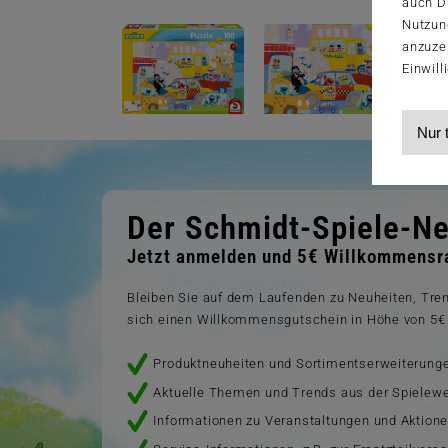
auch Dr
Nutzun
anzuze
Einwill
Nur 
Der Schmidt-Spiele-Ne
Jetzt anmelden und 5€ Willkommensra
Bleiben Sie auf dem Laufenden zu Neuheiten, Tr
sich einen Willkommensgutschein in Höhe von 5€ 
Produktneuheiten und Sortimentserweiterung
Aktuelle Themen und Trends aus der Spielewe
Informationen zu Veranstaltungen und Aktion