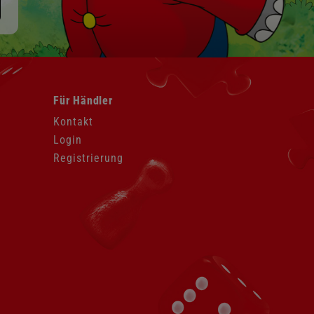
Navigation
Für Händler
überspringen
Kontakt
Login
Registrierung