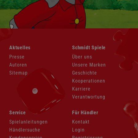
Navigation
Navigation
Aktuelles
Schmidt Spiele
überspringen
überspringen
Presse
Über uns
Autoren
Unsere Marken
Sitemap
Geschichte
Kooperationen
Karriere
Verantwortung
Navigation
Navigation
Service
Für Händler
überspringen
überspringen
Spielanleitungen
Kontakt
Händlersuche
Login
Kundenservice
Registrierung