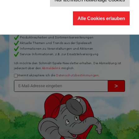
Jetzt anmelden und 5€ Willkommensrabatt sichern
Bleiben Sie auf dem Laufenden zu Neuheiten, Trends und aktuellen
Alle Cookies erlauben
®
Themen rund um Schmidt
Spiele – und sichern Sie sich einen
Willkommensgutschein in Höhe von 5€ für Ihren nächsten Einkauf im
Schmidt-Spiele-Shop.
Produktneuheiten und Sortimentserweiterungen
Aktuelle Themen und Trends aus der Spielewelt
Informationen zu Veranstaltungen und Aktionen
Service-Informationen, z.B. zur Ersatzteilversorgung
Ich möchte den Schmidt-Spiele-Newsletter erhalten. Die Abmeldung ist
jederzeit über den
Abmeldelink
möglich.
Hiermit akzeptiere ich die
Datenschutzbestimmungen
.
>