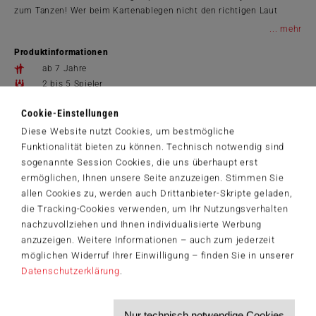
zum Tanzen! Wer beim Kartenablegen nicht den richtigen Laut
macht, muss alle Karten nehmen.
...
Produktinformationen
ab 7 Jahre
2 bis 5 Spieler
30 Min.
Cookie-Einstellungen
0.00 x 0.00 cm
Diese Website nutzt Cookies, um bestmögliche
11 x 11 x 3.5 cm
Funktionalität bieten zu können. Technisch notwendig sind
Spielanleitungen
sogenannte Session Cookies, die uns überhaupt erst
40851_Tarantel_Tango_DE-GB-FR-IT.pdf
ermöglichen, Ihnen unsere Seite anzuzeigen. Stimmen Sie
13,99 €
allen Cookies zu, werden auch Drittanbieter-Skripte geladen,
die Tracking-Cookies verwenden, um Ihr Nutzungsverhalten
Zum Shop
nachzuvollziehen und Ihnen individualisierte Werbung
anzuzeigen. Weitere Informationen – auch zum jederzeit
Artikelnummer: 40851
möglichen Widerruf Ihrer Einwilligung – finden Sie in unserer
Datenschutzerklärung
.
Der Schmidt-Spiele-Newsletter
Nur technisch notwendige Cookies