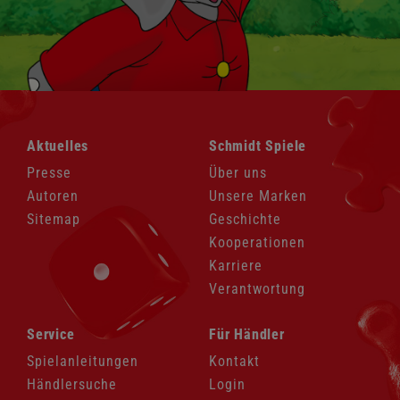
Navigation
Navigation
Aktuelles
Schmidt Spiele
überspringen
überspringen
Presse
Über uns
Autoren
Unsere Marken
Sitemap
Geschichte
Kooperationen
Karriere
Verantwortung
Navigation
Navigation
Service
Für Händler
überspringen
überspringen
Spielanleitungen
Kontakt
Händlersuche
Login