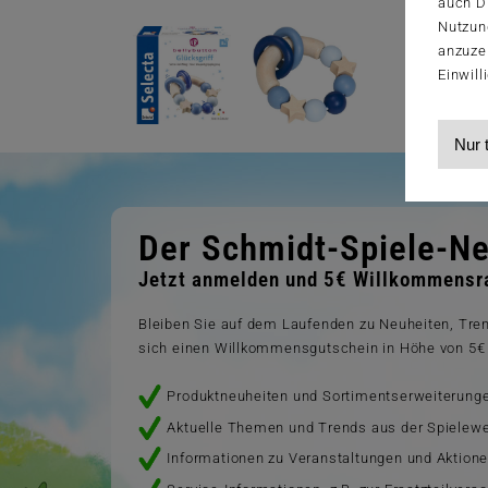
auch Dr
Nutzun
anzuze
Einwill
Nur 
Der Schmidt-Spiele-Ne
Jetzt anmelden und 5€ Willkommensra
Bleiben Sie auf dem Laufenden zu Neuheiten, Tr
sich einen Willkommensgutschein in Höhe von 5€ 
Produktneuheiten und Sortimentserweiterung
Aktuelle Themen und Trends aus der Spielewe
Informationen zu Veranstaltungen und Aktion