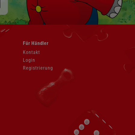
Navigation
Für Händler
überspringen
Kontakt
Login
Registrierung