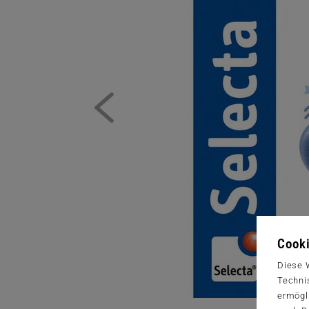
Cooki
Diese 
Techni
ermögl