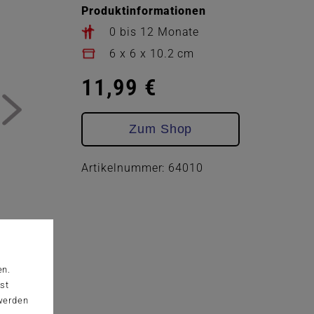
Produktinformationen
0 bis 12 Monate
6 x 6 x 10.2 cm
11,99 €
Zum Shop
Artikelnummer: 64010
en.
st
 werden