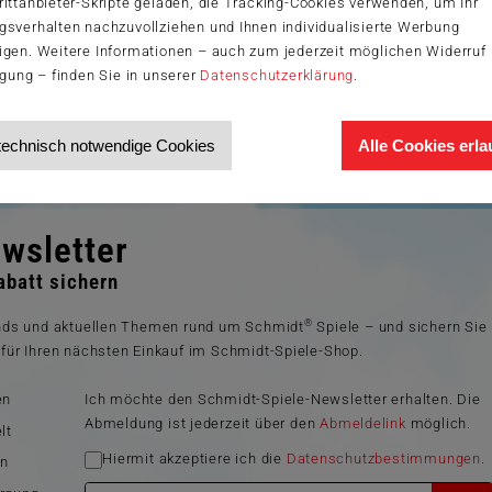
ittanbieter-Skripte geladen, die Tracking-Cookies verwenden, um Ihr
gsverhalten nachzuvollziehen und Ihnen individualisierte Werbung
igen. Weitere Informationen – auch zum jederzeit möglichen Widerruf 
igung – finden Sie in unserer
Datenschutzerklärung
.
technisch notwendige Cookies
Alle Cookies erl
wsletter
batt sichern
®
ends und aktuellen Themen rund um Schmidt
Spiele – und sichern Sie
für Ihren nächsten Einkauf im Schmidt-Spiele-Shop.
en
Ich möchte den Schmidt-Spiele-Newsletter erhalten. Die
Abmeldung ist jederzeit über den
Abmeldelink
möglich.
lt
Hiermit akzeptiere ich die
Datenschutzbestimmungen
.
en