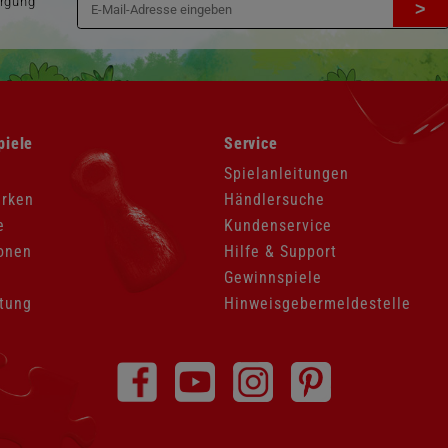
orgung
>
Navigation
piele
Service
überspringen
Spielanleitungen
arken
Händlersuche
e
Kundenservice
onen
Hilfe & Support
Gewinnspiele
tung
Hinweisgebermeldestelle