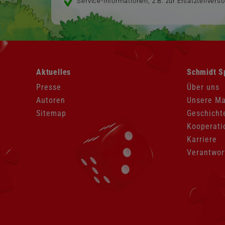
Service-Informationen, z.B. zur Ersatzteilvers
Navigation
Navigation
Aktuelles
Schmidt S
überspringen
überspringen
Presse
Über uns
Autoren
Unsere M
Sitemap
Geschicht
Kooperati
Karriere
Verantwor
Navigation
überspringen