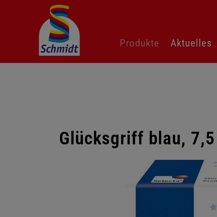
Navigation
Produkte
Aktuelles
überspringen
Glücksgriff blau, 7,
Galerie
überspringen