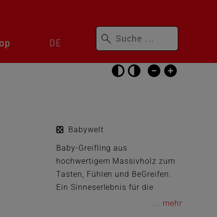
Suchbegriffe
Sprachwechsler
op
DE
überspringen
Barrierefrei-
Einstellungen
überspringen
Babywelt
Baby-Greifling aus
hochwertigem Massivholz zum
Tasten, Fühlen und BeGreifen.
Ein Sinneserlebnis für die
kleinen Händchen. Ein Blickfang
...
für die Augen.