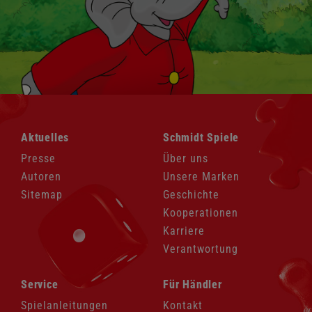
Navigation
Navigation
Aktuelles
Schmidt Spiele
überspringen
überspringen
Presse
Über uns
Autoren
Unsere Marken
Sitemap
Geschichte
Kooperationen
Karriere
Verantwortung
Navigation
Navigation
Service
Für Händler
überspringen
überspringen
Spielanleitungen
Kontakt