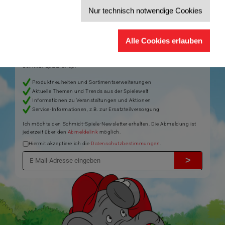
Nur technisch notwendige Cookies
Der Schmidt-Spiele-Newsletter
Jetzt anmelden und 5€ Willkommensrabatt sichern
Alle Cookies erlauben
Bleiben Sie auf dem Laufenden zu Neuheiten, Trends und aktuellen
®
Themen rund um Schmidt
Spiele – und sichern Sie sich einen
Willkommensgutschein in Höhe von 5€ für Ihren nächsten Einkauf im
Schmidt-Spiele-Shop.
Produktneuheiten und Sortimentserweiterungen
Aktuelle Themen und Trends aus der Spielewelt
Informationen zu Veranstaltungen und Aktionen
Service-Informationen, z.B. zur Ersatzteilversorgung
Ich möchte den Schmidt-Spiele-Newsletter erhalten. Die Abmeldung ist
jederzeit über den
Abmeldelink
möglich.
Hiermit akzeptiere ich die
Datenschutzbestimmungen
.
>