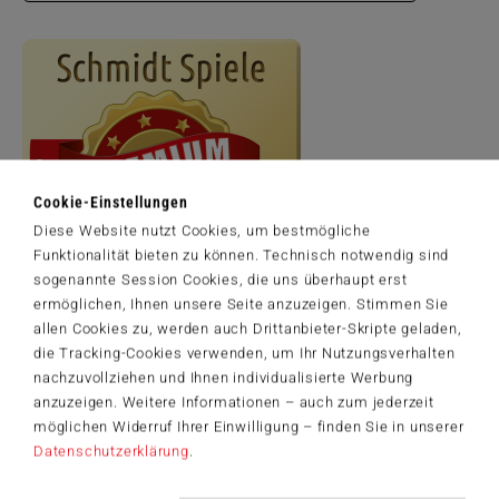
Cookie-Einstellungen
Diese Website nutzt Cookies, um bestmögliche
Funktionalität bieten zu können. Technisch notwendig sind
sogenannte Session Cookies, die uns überhaupt erst
ermöglichen, Ihnen unsere Seite anzuzeigen. Stimmen Sie
allen Cookies zu, werden auch Drittanbieter-Skripte geladen,
Artikelnummer: 58587
die Tracking-Cookies verwenden, um Ihr Nutzungsverhalten
© 2025 Viacom International Inc. All Rights Reserved. Nickelodeon,
nachzuvollziehen und Ihnen individualisierte Werbung
SpongeBob SquarePants and all related titles, logos and characters
anzuzeigen. Weitere Informationen – auch zum jederzeit
are trademarks of Viacom International Inc. Created by Stephen
möglichen Widerruf Ihrer Einwilligung – finden Sie in unserer
Hillenburg. Artwork by: Jisu Choi
Datenschutzerklärung
.