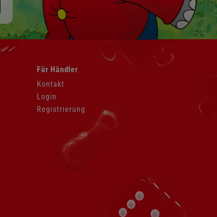
Navigation
Für Händler
überspringen
Kontakt
Login
Registrierung