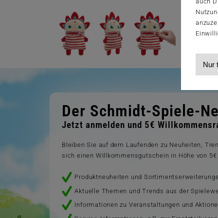
auch Dr
Nutzun
anzuze
Einwill
Nur 
Der Schmidt-Spiele-Ne
Jetzt anmelden und 5€ Willkommensra
Bleiben Sie auf dem Laufenden zu Neuheiten, Tr
sich einen Willkommensgutschein in Höhe von 5€ 
Produktneuheiten und Sortimentserweiterung
Aktuelle Themen und Trends aus der Spielewe
Informationen zu Veranstaltungen und Aktion