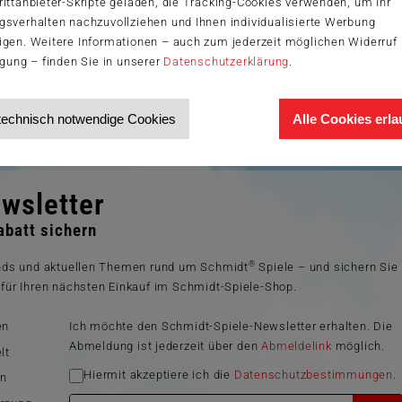
ittanbieter-Skripte geladen, die Tracking-Cookies verwenden, um Ihr
gsverhalten nachzuvollziehen und Ihnen individualisierte Werbung
igen. Weitere Informationen – auch zum jederzeit möglichen Widerruf 
igung – finden Sie in unserer
Datenschutzerklärung
.
technisch notwendige Cookies
Alle Cookies erl
wsletter
batt sichern
®
ends und aktuellen Themen rund um Schmidt
Spiele – und sichern Sie
für Ihren nächsten Einkauf im Schmidt-Spiele-Shop.
en
Ich möchte den Schmidt-Spiele-Newsletter erhalten. Die
Abmeldung ist jederzeit über den
Abmeldelink
möglich.
lt
Hiermit akzeptiere ich die
Datenschutzbestimmungen
.
en