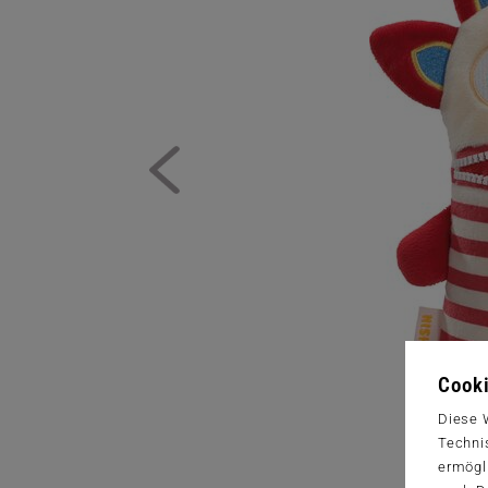
Cooki
Diese 
Techni
ermögl