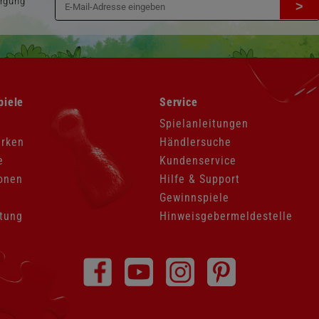
orgung
>
Navigation
piele
Service
überspringen
Spielanleitungen
arken
Händlersuche
e
Kundenservice
onen
Hilfe & Support
Gewinnspiele
tung
Hinweisgebermeldestelle