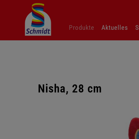
Navigation
Produkte
Aktuelles
S
überspringen
Nisha, 28 cm
Galerie
überspringen