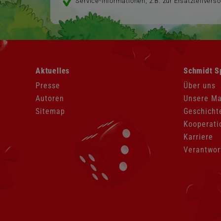
Service-Informationen, z.B. zur Ersatzteilvers
Navigation
Navigation
Aktuelles
Schmidt S
überspringen
überspringen
Presse
Über uns
Autoren
Unsere M
Sitemap
Geschicht
Kooperati
Karriere
Verantwor
Navigation
überspringen