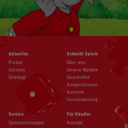
Navigation
Navigation
Aktuelles
Schmidt Spiele
überspringen
überspringen
Presse
Über uns
Autoren
Unsere Marken
Sitemap
Geschichte
Kooperationen
Karriere
Verantwortung
Navigation
Navigation
Service
Für Händler
überspringen
überspringen
Spielanleitungen
Kontakt