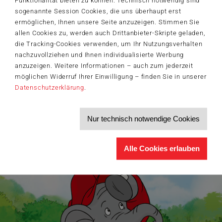
Funktionalität bieten zu können. Technisch notwendig sind
sogenannte Session Cookies, die uns überhaupt erst
Der Schmidt-Spiele-Newsletter
ermöglichen, Ihnen unsere Seite anzuzeigen. Stimmen Sie
Jetzt anmelden und 5€ Willkommensrabatt sichern
allen Cookies zu, werden auch Drittanbieter-Skripte geladen,
Bleiben Sie auf dem Laufenden zu Neuheiten, Trends und aktuellen
die Tracking-Cookies verwenden, um Ihr Nutzungsverhalten
®
Themen rund um Schmidt
Spiele – und sichern Sie sich einen
Willkommensgutschein in Höhe von 5€ für Ihren nächsten Einkauf im
nachzuvollziehen und Ihnen individualisierte Werbung
Schmidt-Spiele-Shop.
anzuzeigen. Weitere Informationen – auch zum jederzeit
möglichen Widerruf Ihrer Einwilligung – finden Sie in unserer
Produktneuheiten und Sortimentserweiterungen
Aktuelle Themen und Trends aus der Spielewelt
Datenschutzerklärung
.
Informationen zu Veranstaltungen und Aktionen
Service-Informationen, z.B. zur Ersatzteilversorgung
Nur technisch notwendige Cookies
Ich möchte den Schmidt-Spiele-Newsletter erhalten. Die Abmeldung ist
jederzeit über den
Abmeldelink
möglich.
Hiermit akzeptiere ich die
Datenschutzbestimmungen
.
Alle Cookies erlauben
>