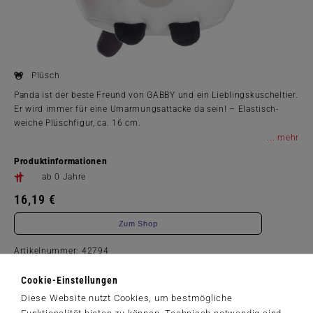
Plüsch
Panda ist der beste Freund von GABBY und ein Lieblingskuscheltier.
Er wird immer für eine Umarmungsattacke da sein! – Elastisch-
weiche Plüschfigur, ca. 16 cm.
...
Produktinformationen
ab 0 Jahre
16,19 €
Zum Shop
Artikelnummer: 42794
© 2024 DreamWorks Animation LLC. All rights reserved.
Cookie-Einstellungen
Diese Website nutzt Cookies, um bestmögliche