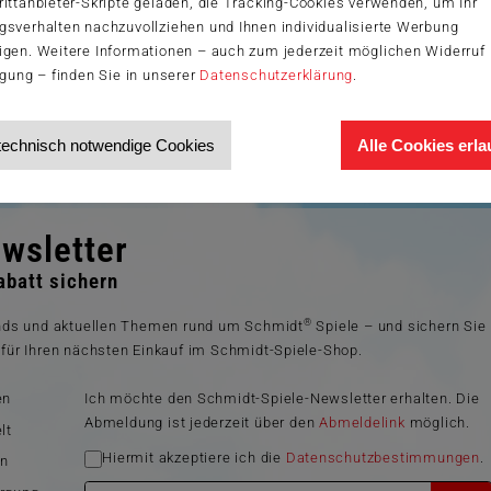
ittanbieter-Skripte geladen, die Tracking-Cookies verwenden, um Ihr
gsverhalten nachzuvollziehen und Ihnen individualisierte Werbung
igen. Weitere Informationen – auch zum jederzeit möglichen Widerruf 
igung – finden Sie in unserer
Datenschutzerklärung
.
technisch notwendige Cookies
Alle Cookies erl
wsletter
batt sichern
®
ends und aktuellen Themen rund um Schmidt
Spiele – und sichern Sie
für Ihren nächsten Einkauf im Schmidt-Spiele-Shop.
en
Ich möchte den Schmidt-Spiele-Newsletter erhalten. Die
Abmeldung ist jederzeit über den
Abmeldelink
möglich.
lt
Hiermit akzeptiere ich die
Datenschutzbestimmungen
.
en