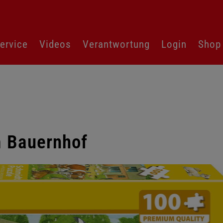
ervice
Videos
Verantwortung
Login
Shop
m Bauernhof