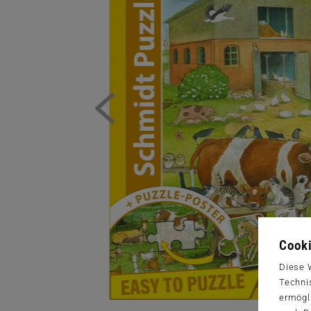
Cooki
Diese 
Techni
ermögl