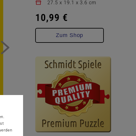
27.5 x 19.1 x 3.6 cm
10,99 €
Zum Shop
en.
st
 werden