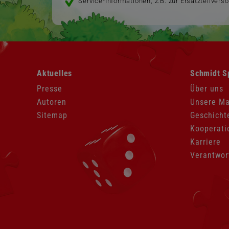
Service-Informationen, z.B. zur Ersatzteilvers
Navigation
Navigation
Aktuelles
Schmidt S
überspringen
überspringen
Presse
Über uns
Autoren
Unsere M
Sitemap
Geschicht
Kooperati
Karriere
Verantwor
Navigation
überspringen