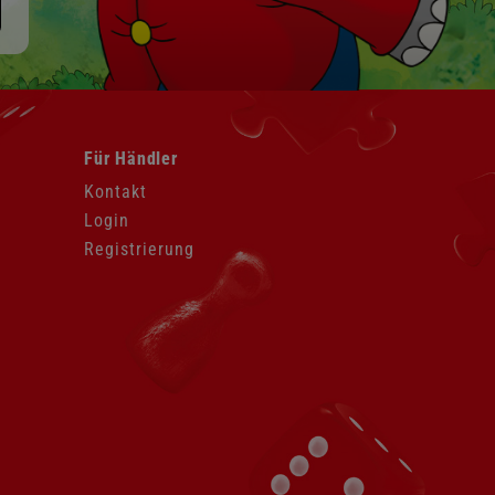
Navigation
Für Händler
überspringen
Kontakt
Login
Registrierung