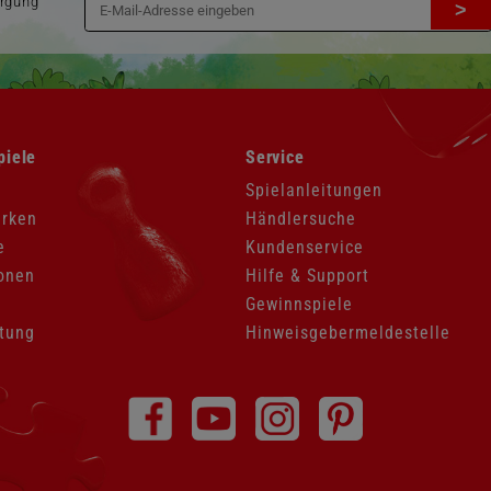
orgung
>
Navigation
piele
Service
überspringen
Spielanleitungen
arken
Händlersuche
e
Kundenservice
onen
Hilfe & Support
Gewinnspiele
tung
Hinweisgebermeldestelle