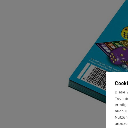
Cooki
Diese 
Techni
ermögl
auch Dr
Nutzun
anzuze