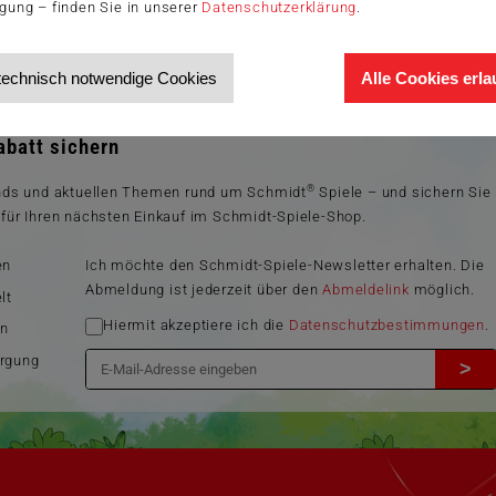
igung – finden Sie in unserer
Datenschutzerklärung
.
technisch notwendige Cookies
Alle Cookies erl
wsletter
batt sichern
®
ends und aktuellen Themen rund um Schmidt
Spiele – und sichern Sie
für Ihren nächsten Einkauf im Schmidt-Spiele-Shop.
en
Ich möchte den Schmidt-Spiele-Newsletter erhalten. Die
Abmeldung ist jederzeit über den
Abmeldelink
möglich.
lt
Hiermit akzeptiere ich die
Datenschutzbestimmungen
.
en
orgung
>