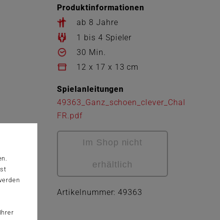
Produktinformationen
ab 8 Jahre
1 bis 4 Spieler
30 Min.
12 x 17 x 13 cm
Spielanleitungen
49363_Ganz_schoen_clever_Challenge_I_
FR.pdf
Im Shop nicht
en.
erhältlich
st
 werden
Artikelnummer: 49363
Ihrer