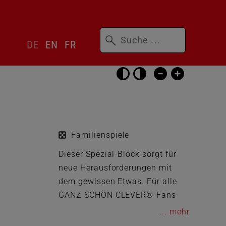
Suchbegriffe
Sprachwechsler
DE
EN
FR
überspringen
Barrierefrei-
Einstellungen
überspringen
Familienspiele
.
Dieser Spezial-Block sorgt für
neue Herausforderungen mit
dem gewissen Etwas. Für alle
GANZ SCHÖN CLEVER®-Fans
ein absolutes Muss!
...