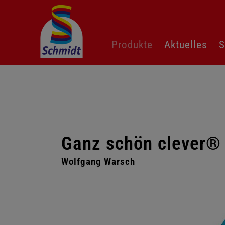
Navigation
Produkte
Aktuelles
S
überspringen
Ganz schön clever® –
Wolfgang Warsch
Galerie
überspringen