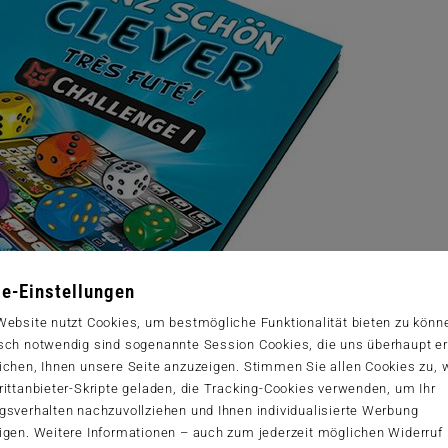
e-Einstellungen
Website nutzt Cookies, um bestmögliche Funktionalität bieten zu könn
sch notwendig sind sogenannte Session Cookies, die uns überhaupt er
ichen, Ihnen unsere Seite anzuzeigen. Stimmen Sie allen Cookies zu,
ittanbieter-Skripte geladen, die Tracking-Cookies verwenden, um Ihr
gsverhalten nachzuvollziehen und Ihnen individualisierte Werbung
igen. Weitere Informationen – auch zum jederzeit möglichen Widerruf 