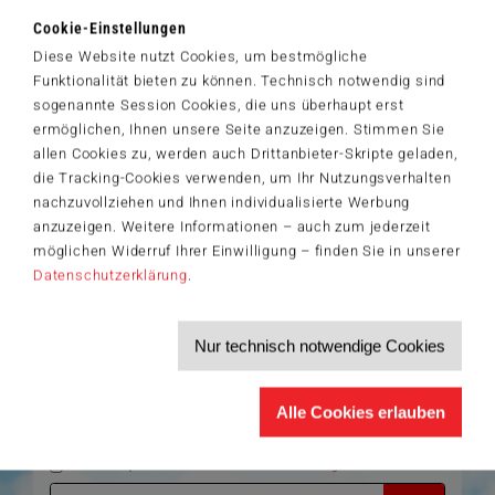
11,99 €
Cookie-Einstellungen
Zum Shop
Diese Website nutzt Cookies, um bestmögliche
Funktionalität bieten zu können. Technisch notwendig sind
Artikelnummer: 61027
sogenannte Session Cookies, die uns überhaupt erst
ermöglichen, Ihnen unsere Seite anzuzeigen. Stimmen Sie
allen Cookies zu, werden auch Drittanbieter-Skripte geladen,
die Tracking-Cookies verwenden, um Ihr Nutzungsverhalten
Der Schmidt-Spiele-Newsletter
nachzuvollziehen und Ihnen individualisierte Werbung
Jetzt anmelden und 5€ Willkommensrabatt sichern
anzuzeigen. Weitere Informationen – auch zum jederzeit
Bleiben Sie auf dem Laufenden zu Neuheiten, Trends und aktuellen
möglichen Widerruf Ihrer Einwilligung – finden Sie in unserer
®
Themen rund um Schmidt
Spiele – und sichern Sie sich einen
Datenschutzerklärung
.
Willkommensgutschein in Höhe von 5€ für Ihren nächsten Einkauf im
Schmidt-Spiele-Shop.
Produktneuheiten und Sortimentserweiterungen
Nur technisch notwendige Cookies
Aktuelle Themen und Trends aus der Spielewelt
Informationen zu Veranstaltungen und Aktionen
Service-Informationen, z.B. zur Ersatzteilversorgung
Alle Cookies erlauben
Ich möchte den Schmidt-Spiele-Newsletter erhalten. Die Abmeldung ist
jederzeit über den
Abmeldelink
möglich.
Hiermit akzeptiere ich die
Datenschutzbestimmungen
.