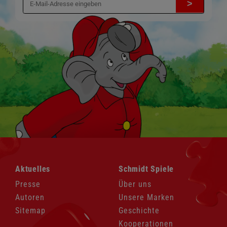
>
Navigation
Navigation
Aktuelles
Schmidt Spiele
überspringen
überspringen
Presse
Über uns
Autoren
Unsere Marken
Sitemap
Geschichte
Kooperationen