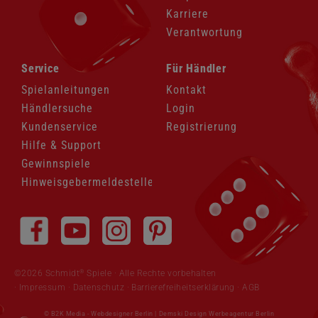
Karriere
Verantwortung
Navigation
Navigation
Service
Für Händler
überspringen
überspringen
Spielanleitungen
Kontakt
Händlersuche
Login
Kundenservice
Registrierung
Hilfe & Support
Gewinnspiele
Hinweisgebermeldestelle
Navigation
überspringen
®
©2026 Schmidt
Spiele · Alle Rechte vorbehalten
Impressum
·
Datenschutz
·
Barrierefreiheitserklärung
·
AGB
© B2K Media -
Webdesigner Berlin
|
Demski Design Werbeagentur Berlin