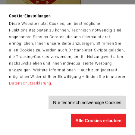
Cookie-Einstellungen
Diese Website nutzt Cookies, um bestmögliche
Funktionalität bieten zu können. Technisch notwendig sind
Artikelnummer: 59787
sogenannte Session Cookies, die uns überhaupt erst
© 2024 Lars Stewart. Licensed by MGL. www.mglart.com
ermöglichen, Ihnen unsere Seite anzuzeigen. Stimmen Sie
allen Cookies zu, werden auch Drittanbieter-Skripte geladen,
die Tracking-Cookies verwenden, um Ihr Nutzungsverhalten
nachzuvollziehen und Ihnen individualisierte Werbung
Der Schmidt-Spiele-Newsletter
anzuzeigen. Weitere Informationen – auch zum jederzeit
Jetzt anmelden und 5€ Willkommensrabatt sichern
möglichen Widerruf Ihrer Einwilligung – finden Sie in unserer
Bleiben Sie auf dem Laufenden zu Neuheiten, Trends und aktuellen
Datenschutzerklärung
.
®
Themen rund um Schmidt
Spiele – und sichern Sie sich einen
Willkommensgutschein in Höhe von 5€ für Ihren nächsten Einkauf im
Schmidt-Spiele-Shop.
Nur technisch notwendige Cookies
Produktneuheiten und Sortimentserweiterungen
Aktuelle Themen und Trends aus der Spielewelt
Informationen zu Veranstaltungen und Aktionen
Alle Cookies erlauben
Service-Informationen, z.B. zur Ersatzteilversorgung
Ich möchte den Schmidt-Spiele-Newsletter erhalten. Die Abmeldung ist