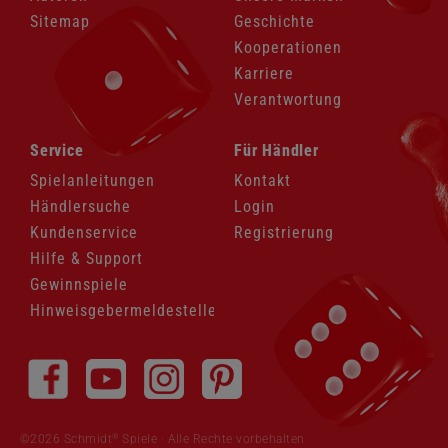
Sitemap
Geschichte
Kooperationen
Karriere
Verantwortung
Navigation
Navigation
Service
Für Händler
überspringen
überspringen
Spielanleitungen
Kontakt
Händlersuche
Login
Kundenservice
Registrierung
Hilfe & Support
Gewinnspiele
Hinweisgebermeldestelle
Navigation
überspringen
®
©2026 Schmidt
Spiele · Alle Rechte vorbehalten