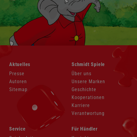
Navigation
Navigation
Aktuelles
Schmidt Spiele
überspringen
überspringen
Presse
Über uns
Autoren
Unsere Marken
Sitemap
Geschichte
Kooperationen
Karriere
Verantwortung
Navigation
Navigation
Service
Für Händler
überspringen
überspringen