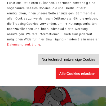
Funktionalität bieten zu können. Technisch notwendig sind
sogenannte Session Cookies, die uns überhaupt erst
Der Schmidt-Spiele-Newsletter
ermöglichen, Ihnen unsere Seite anzuzeigen. Stimmen Sie
Jetzt anmelden und 5€ Willkommensrabatt sichern
allen Cookies zu, werden auch Drittanbieter-Skripte geladen,
Bleiben Sie auf dem Laufenden zu Neuheiten, Trends und aktuellen
die Tracking-Cookies verwenden, um Ihr Nutzungsverhalten
®
Themen rund um Schmidt
Spiele – und sichern Sie sich einen
nachzuvollziehen und Ihnen individualisierte Werbung
Willkommensgutschein in Höhe von 5€ für Ihren nächsten Einkauf im
anzuzeigen. Weitere Informationen – auch zum jederzeit
Schmidt-Spiele-Shop.
möglichen Widerruf Ihrer Einwilligung – finden Sie in unserer
Produktneuheiten und Sortimentserweiterungen
Datenschutzerklärung
.
Aktuelle Themen und Trends aus der Spielewelt
Informationen zu Veranstaltungen und Aktionen
Service-Informationen, z.B. zur Ersatzteilversorgung
Nur technisch notwendige Cookies
Ich möchte den Schmidt-Spiele-Newsletter erhalten. Die Abmeldung ist
jederzeit über den
Abmeldelink
möglich.
Hiermit akzeptiere ich die
Datenschutzbestimmungen
.
Alle Cookies erlauben
>