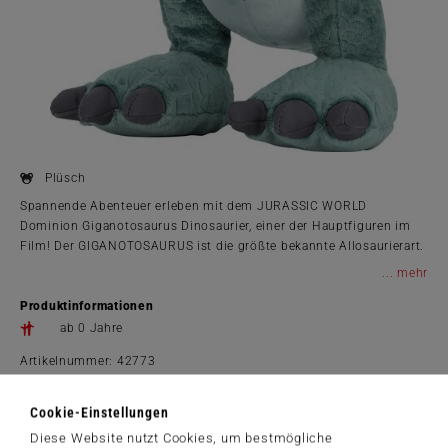
Plüsch
Spannende Abenteuer erleben mit dem JURASSIC WORLD
Dominion Giganotosaurus Dinosaurier, einer der Hauptfiguren im
Film! Der GIGANOTOSAURUS ist die größte bekannte Allosaurierart.
Hier als weiche, ca. 26 cm große Plüschfigur zum Spielen und als
...
toller Hingucker nicht nur im Kinderzimmer.
Produktinformationen
ab 0 Jahre
Artikelnummer: 42773
www.jurassicworld.com © Universal City Studios LLC and Amblin
Entertainment, Inc. All Rights Reserved.
Cookie-Einstellungen
Diese Website nutzt Cookies, um bestmögliche