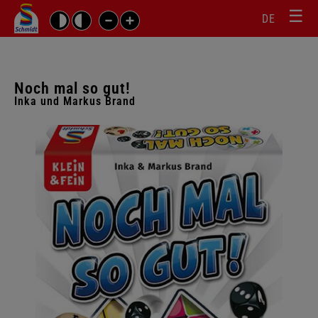
☰
Sprachw
Barrierefrei-
DE
Suchbegriffe
Einstellungen
überspr
überspringen
Navigati
überspr
Noch mal so gut!
Inka und Markus Brand
Galerie
überspringen