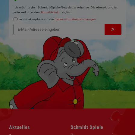
Ich möchte den Schmidt-Spiele-Newsletter erhalten. Die Abmeldung ist
jederzeit über den
Abmeldelink
möglich.
Hiermit akzeptiere ich die
Datenschutzbestimmungen
.
>
Navigation
Navigation
Aktuelles
Schmidt Spiele
überspringen
überspringen