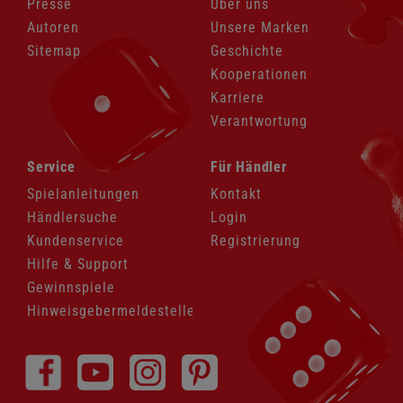
Presse
Über uns
Autoren
Unsere Marken
Sitemap
Geschichte
Kooperationen
Karriere
Verantwortung
Navigation
Navigation
Service
Für Händler
überspringen
überspringen
Spielanleitungen
Kontakt
Händlersuche
Login
Kundenservice
Registrierung
Hilfe & Support
Gewinnspiele
Hinweisgebermeldestelle
Navigation
überspringen