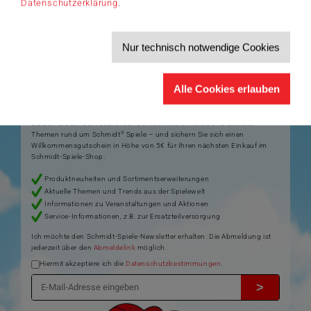
Datenschutzerklärung
.
Artikelnummer: 49440
Nur technisch notwendige Cookies
Alle Cookies erlauben
Der Schmidt-Spiele-Newsletter
Jetzt anmelden und 5€ Willkommensrabatt sichern
Bleiben Sie auf dem Laufenden zu Neuheiten, Trends und aktuellen
®
Themen rund um Schmidt
Spiele – und sichern Sie sich einen
Willkommensgutschein in Höhe von 5€ für Ihren nächsten Einkauf im
Schmidt-Spiele-Shop.
Produktneuheiten und Sortimentserweiterungen
Aktuelle Themen und Trends aus der Spielewelt
Informationen zu Veranstaltungen und Aktionen
Service-Informationen, z.B. zur Ersatzteilversorgung
Ich möchte den Schmidt-Spiele-Newsletter erhalten. Die Abmeldung ist
jederzeit über den
Abmeldelink
möglich.
Hiermit akzeptiere ich die
Datenschutzbestimmungen
.
>