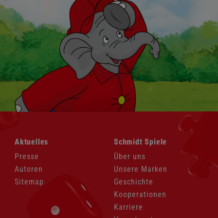
Navigation
Navigation
Aktuelles
Schmidt Spiele
überspringen
überspringen
Presse
Über uns
Autoren
Unsere Marken
Sitemap
Geschichte
Kooperationen
Karriere