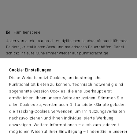
Familienspiele
Jeder von euch baut an einer idyllischen Landschaft aus blühenden
Feldern, kristallklaren Seen und malerischen Bauernhöfen. Dabei
schickt ihr eure Kühe immer wieder auf punkteträchtige
Weideplätze. Doch nicht alle Landschaften sind zu jeder Zeit
...
gleichermaßen gefragt: Um am Spielende die Kuhschnauze vorne
Cookie-Einstellungen
Produktinformationen
zu haben, müsst ihr eure Tiere nicht nur geschickt einsetzen,
Diese Website nutzt Cookies, um bestmögliche
sondern auch im richtigen Moment wieder zurück an euren Hof
ab 8 Jahre
holen. Hier ist also Weitblick und gutes Timing gefragt! Wer hat am
Funktionalität bieten zu können. Technisch notwendig sind
2 bis 4 Spieler
Ende die meisten Punkte ... und die glücklichsten Kühe?
sogenannte Session Cookies, die uns überhaupt erst
45 Min.
ermöglichen, Ihnen unsere Seite anzuzeigen. Stimmen Sie
19 x 27.5 x 6.7 cm
allen Cookies zu, werden auch Drittanbieter-Skripte geladen,
Spielanleitungen
die Tracking-Cookies verwenden, um Ihr Nutzungsverhalten
49440_Kuhfstein_Rules_DE.pdf
nachzuvollziehen und Ihnen individualisierte Werbung
30,99 €
anzuzeigen. Weitere Informationen – auch zum jederzeit
möglichen Widerruf Ihrer Einwilligung – finden Sie in unserer
Zum Shop