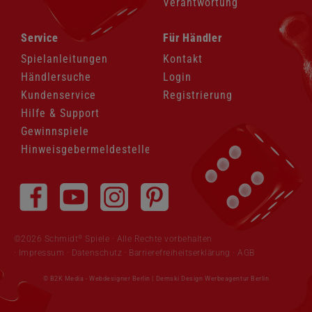
Verantwortung
Navigation
Navigation
Service
Für Händler
überspringen
überspringen
Spielanleitungen
Kontakt
Händlersuche
Login
Kundenservice
Registrierung
Hilfe & Support
Gewinnspiele
Hinweisgebermeldestelle
Navigation
überspringen
®
©2026 Schmidt
Spiele · Alle Rechte vorbehalten
Impressum
·
Datenschutz
·
Barrierefreiheitserklärung
·
AGB
© B2K Media -
Webdesigner Berlin
|
Demski Design Werbeagentur Berlin