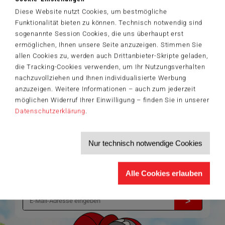
Artikelnummer: 42542
© Helle Freude GmbH & Co. KG
Diese Website nutzt Cookies, um bestmögliche
Funktionalität bieten zu können. Technisch notwendig sind
sogenannte Session Cookies, die uns überhaupt erst
ermöglichen, Ihnen unsere Seite anzuzeigen. Stimmen Sie
allen Cookies zu, werden auch Drittanbieter-Skripte geladen,
Der Schmidt-Spiele-Newsletter
die Tracking-Cookies verwenden, um Ihr Nutzungsverhalten
Jetzt anmelden und 5€ Willkommensrabatt sichern
nachzuvollziehen und Ihnen individualisierte Werbung
Bleiben Sie auf dem Laufenden zu Neuheiten, Trends und aktuellen
anzuzeigen. Weitere Informationen – auch zum jederzeit
®
Themen rund um Schmidt
Spiele – und sichern Sie sich einen
Willkommensgutschein in Höhe von 5€ für Ihren nächsten Einkauf im
möglichen Widerruf Ihrer Einwilligung – finden Sie in unserer
Schmidt-Spiele-Shop.
Datenschutzerklärung
.
Produktneuheiten und Sortimentserweiterungen
Aktuelle Themen und Trends aus der Spielewelt
Informationen zu Veranstaltungen und Aktionen
Nur technisch notwendige Cookies
Service-Informationen, z.B. zur Ersatzteilversorgung
Ich möchte den Schmidt-Spiele-Newsletter erhalten. Die Abmeldung ist
Alle Cookies erlauben
jederzeit über den
Abmeldelink
möglich.
Hiermit akzeptiere ich die
Datenschutzbestimmungen
.
>