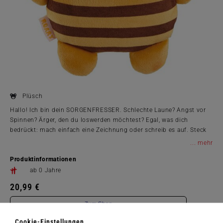
Plüsch
Hallo! Ich bin dein SORGENFRESSER. Schlechte Laune? Angst vor
Spinnen? Ärger, den du loswerden möchtest? Egal, was dich
bedrückt: mach einfach eine Zeichnung oder schreib es auf. Steck
mir den Zettel in den Mund, Reißverschluss zu und wir beide
...
kriegen das schon hin.
Produktinformationen
ab 0 Jahre
20,99 €
Zum Shop
Cookie-Einstellungen