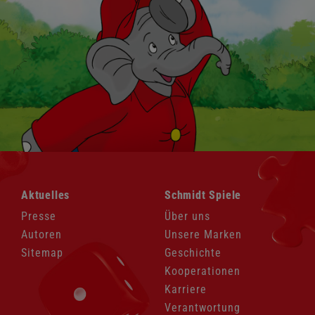
Navigation
Navigation
Aktuelles
Schmidt Spiele
überspringen
überspringen
Presse
Über uns
Autoren
Unsere Marken
Sitemap
Geschichte
Kooperationen
Karriere
Verantwortung