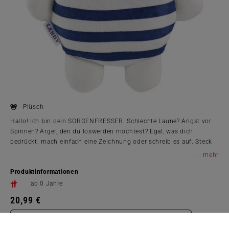
Plüsch
Hallo! Ich bin dein SORGENFRESSER. Schlechte Laune? Angst vor
Spinnen? Ärger, den du loswerden möchtest? Egal, was dich
bedrückt: mach einfach eine Zeichnung oder schreib es auf. Steck
mir den Zettel in den Mund, Reißverschluss zu und wir beide
...
kriegen das schon hin.
Produktinformationen
ab 0 Jahre
20,99 €
Zum Shop