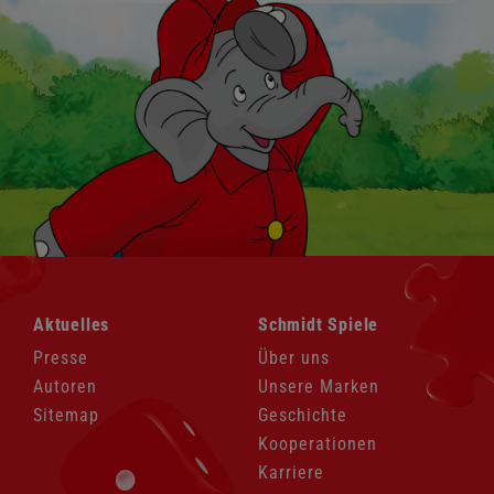
Navigation
Navigation
Aktuelles
Schmidt Spiele
überspringen
überspringen
Presse
Über uns
Autoren
Unsere Marken
Sitemap
Geschichte
Kooperationen
Karriere