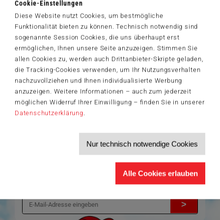
Cookie-Einstellungen
Artikelnummer: 42543
Diese Website nutzt Cookies, um bestmögliche
© Helle Freude GmbH & Co. KG
Funktionalität bieten zu können. Technisch notwendig sind
sogenannte Session Cookies, die uns überhaupt erst
ermöglichen, Ihnen unsere Seite anzuzeigen. Stimmen Sie
allen Cookies zu, werden auch Drittanbieter-Skripte geladen,
Der Schmidt-Spiele-Newsletter
die Tracking-Cookies verwenden, um Ihr Nutzungsverhalten
Jetzt anmelden und 5€ Willkommensrabatt sichern
nachzuvollziehen und Ihnen individualisierte Werbung
Bleiben Sie auf dem Laufenden zu Neuheiten, Trends und aktuellen
anzuzeigen. Weitere Informationen – auch zum jederzeit
®
Themen rund um Schmidt
Spiele – und sichern Sie sich einen
möglichen Widerruf Ihrer Einwilligung – finden Sie in unserer
Willkommensgutschein in Höhe von 5€ für Ihren nächsten Einkauf im
Datenschutzerklärung
.
Schmidt-Spiele-Shop.
Produktneuheiten und Sortimentserweiterungen
Aktuelle Themen und Trends aus der Spielewelt
Nur technisch notwendige Cookies
Informationen zu Veranstaltungen und Aktionen
Service-Informationen, z.B. zur Ersatzteilversorgung
Ich möchte den Schmidt-Spiele-Newsletter erhalten. Die Abmeldung ist
Alle Cookies erlauben
jederzeit über den
Abmeldelink
möglich.
Hiermit akzeptiere ich die
Datenschutzbestimmungen
.
>