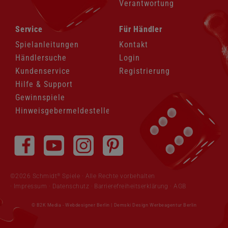
Verantwortung
Navigation
Navigation
Service
Für Händler
überspringen
überspringen
Spielanleitungen
Kontakt
Händlersuche
Login
Kundenservice
Registrierung
Hilfe & Support
Gewinnspiele
Hinweisgebermeldestelle
Navigation
überspringen
®
©2026 Schmidt
Spiele · Alle Rechte vorbehalten
Impressum
·
Datenschutz
·
Barrierefreiheitserklärung
·
AGB
© B2K Media -
Webdesigner Berlin
|
Demski Design Werbeagentur Berlin