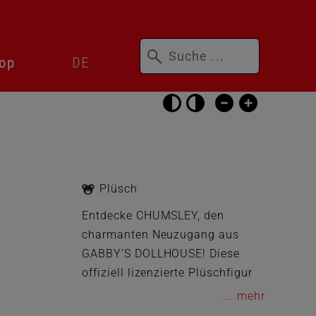
Suchbegriffe
Sprachwechsler
op
DE
überspringen
Barrierefrei-
Einstellungen
überspringen
Plüsch
Entdecke CHUMSLEY, den
charmanten Neuzugang aus
GABBY’S DOLLHOUSE! Diese
offiziell lizenzierte Plüschfigur
begeistert mit hochwertigem
...
Stoff, weicher Füllung und