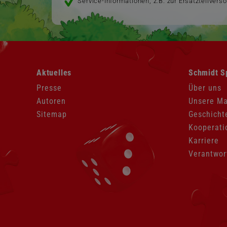
Service-Informationen, z.B. zur Ersatzteilvers
Navigation
Navigation
Aktuelles
Schmidt S
überspringen
überspringen
Presse
Über uns
Autoren
Unsere M
Sitemap
Geschicht
Kooperati
Karriere
Verantwor
Navigation
überspringen