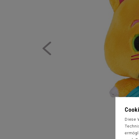
Cooki
Diese 
Techni
ermögl