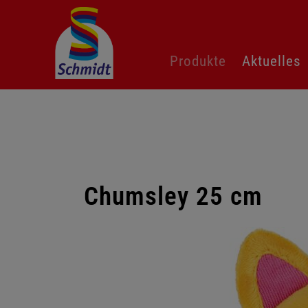
Navigation
Produkte
Aktuelles
überspringen
Chumsley 25 cm
Galerie
überspringen