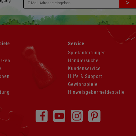
orgung
>
Navigation
piele
Service
überspringen
Spielanleitungen
arken
Händlersuche
e
Kundenservice
onen
Hilfe & Support
Gewinnspiele
tung
Hinweisgebermeldestelle