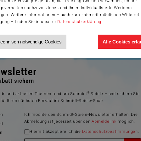
ittanbieter-Skripte geladen, die Tracking-Cookies verwenden, um Ihr
gsverhalten nachzuvollziehen und Ihnen individualisierte Werbung
igen. Weitere Informationen – auch zum jederzeit möglichen Widerruf 
igung – finden Sie in unserer
Datenschutzerklärung
.
technisch notwendige Cookies
Alle Cookies erl
wsletter
batt sichern
®
ends und aktuellen Themen rund um Schmidt
Spiele – und sichern Sie
für Ihren nächsten Einkauf im Schmidt-Spiele-Shop.
en
Ich möchte den Schmidt-Spiele-Newsletter erhalten. Die
Abmeldung ist jederzeit über den
Abmeldelink
möglich.
lt
Hiermit akzeptiere ich die
Datenschutzbestimmungen
.
en