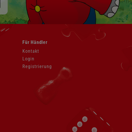
Navigation
Für Händler
überspringen
Kontakt
Login
Registrierung