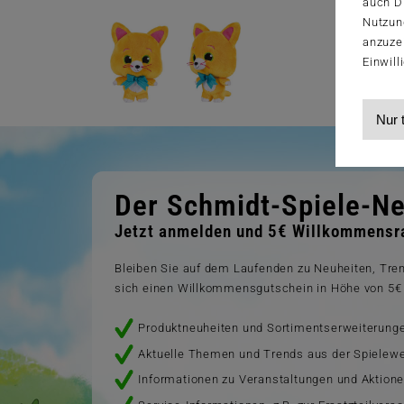
auch Dr
Nutzun
anzuze
Einwill
Nur 
Der Schmidt-Spiele-Ne
Jetzt anmelden und 5€ Willkommensra
Bleiben Sie auf dem Laufenden zu Neuheiten, Tr
sich einen Willkommensgutschein in Höhe von 5€ 
Produktneuheiten und Sortimentserweiterung
Aktuelle Themen und Trends aus der Spielewe
Informationen zu Veranstaltungen und Aktion