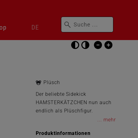
Suchbegriffe
Sprachwechsler
op
DE
überspringen
Barrierefrei-
Einstellungen
überspringen
Plüsch
Der beliebte Sidekick
HAMSTERKÄTZCHEN nun auch
endlich als Plüschfigur.
...
Produktinformationen