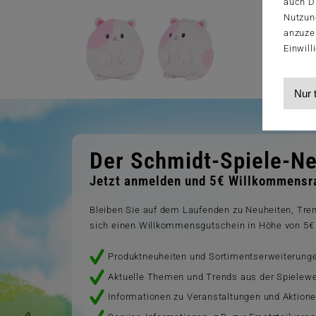
auch Dr
Nutzun
anzuze
Einwill
Nur 
Der Schmidt-Spiele-Ne
Jetzt anmelden und 5€ Willkommensra
Bleiben Sie auf dem Laufenden zu Neuheiten, Tr
sich einen Willkommensgutschein in Höhe von 5€ 
Produktneuheiten und Sortimentserweiterung
Aktuelle Themen und Trends aus der Spielewe
Informationen zu Veranstaltungen und Aktion