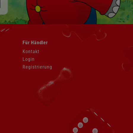
Navigation
Für Händler
überspringen
Kontakt
Login
Registrierung