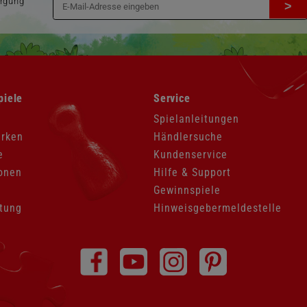
orgung
>
Navigation
piele
Service
überspringen
Spielanleitungen
arken
Händlersuche
e
Kundenservice
onen
Hilfe & Support
Gewinnspiele
tung
Hinweisgebermeldestelle