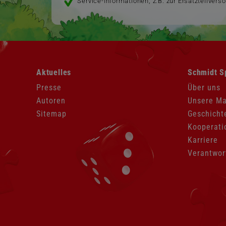
Service-Informationen, z.B. zur Ersatzteilvers
Navigation
Navigation
Aktuelles
Schmidt S
überspringen
überspringen
Presse
Über uns
Autoren
Unsere M
Sitemap
Geschicht
Kooperati
Karriere
Verantwor
Navigation
überspringen