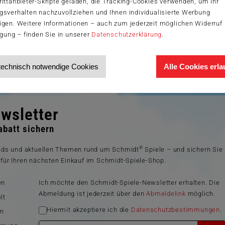
ittanbieter-Skripte geladen, die Tracking-Cookies verwenden, um Ihr
gsverhalten nachzuvollziehen und Ihnen individualisierte Werbung
igen. Weitere Informationen – auch zum jederzeit möglichen Widerruf 
igung – finden Sie in unserer
Datenschutzerklärung
.
technisch notwendige Cookies
Alle Cookies erl
wsletter
batt sichern
®
ends und aktuellen Themen rund um Schmidt
Spiele – und sichern Sie
für Ihren nächsten Einkauf im Schmidt-Spiele-Shop.
en
Ich möchte den Schmidt-Spiele-Newsletter erhalten. Die
Abmeldung ist jederzeit über den
Abmeldelink
möglich.
lt
Hiermit akzeptiere ich die
Datenschutzbestimmungen
.
en