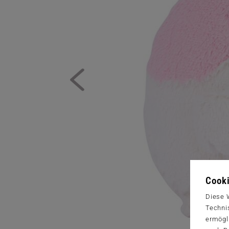
Cooki
Diese 
Techni
ermögl