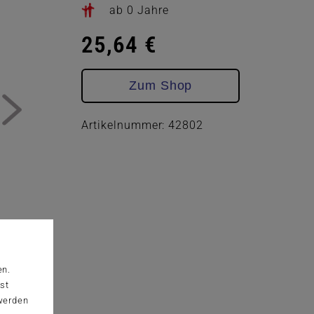
ab 0 Jahre
25,64 €
Zum Shop
Artikelnummer: 42802
en.
st
 werden