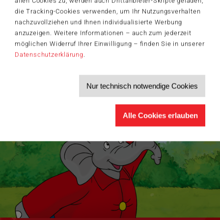
allen Cookies zu, werden auch Drittanbieter-Skripte geladen,
die Tracking-Cookies verwenden, um Ihr Nutzungsverhalten
Produktneuheiten und Sortimentserweiterungen
Aktuelle Themen und Trends aus der Spielewelt
nachzuvollziehen und Ihnen individualisierte Werbung
Informationen zu Veranstaltungen und Aktionen
anzuzeigen. Weitere Informationen – auch zum jederzeit
Service-Informationen, z.B. zur Ersatzteilversorgung
möglichen Widerruf Ihrer Einwilligung – finden Sie in unserer
Ich möchte den Schmidt-Spiele-Newsletter erhalten. Die Abmeldung ist
Datenschutzerklärung
.
jederzeit über den
Abmeldelink
möglich.
Hiermit akzeptiere ich die
Datenschutzbestimmungen
.
Nur technisch notwendige Cookies
>
Alle Cookies erlauben