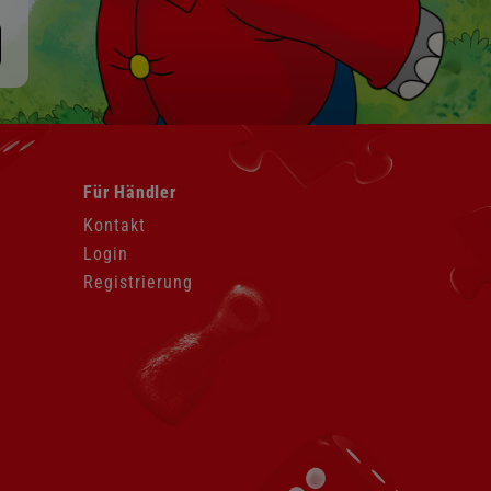
Navigation
Für Händler
überspringen
Kontakt
Login
Registrierung