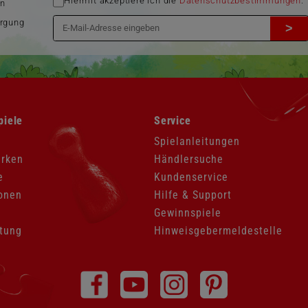
Hiermit akzeptiere ich die
Datenschutzbestimmungen
.
en
orgung
>
Navigation
piele
Service
überspringen
Spielanleitungen
arken
Händlersuche
e
Kundenservice
onen
Hilfe & Support
Gewinnspiele
tung
Hinweisgebermeldestelle