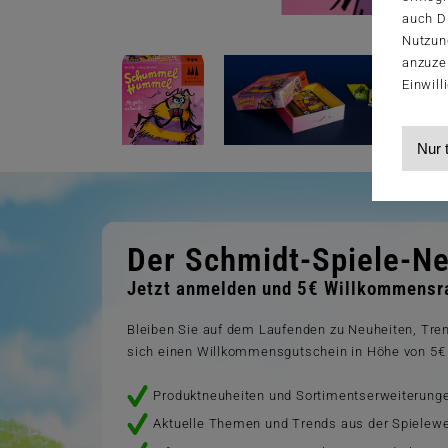
auch Dr
Nutzun
anzuze
Einwill
Nur 
Der Schmidt-Spiele-Ne
Jetzt anmelden und 5€ Willkommensra
Bleiben Sie auf dem Laufenden zu Neuheiten, Tr
sich einen Willkommensgutschein in Höhe von 5€ 
Produktneuheiten und Sortimentserweiterung
Aktuelle Themen und Trends aus der Spielewe