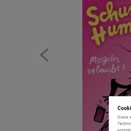
Cooki
Diese 
Techni
ermögl