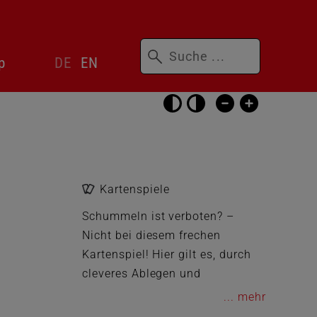
Suchbegriffe
Sprachwechsler
p
DE
EN
überspringen
Barrierefrei-
Einstellungen
überspringen
Kartenspiele
Schummeln ist verboten? –
Nicht bei diesem frechen
Kartenspiel! Hier gilt es, durch
cleveres Ablegen und
geschicktes Schummeln, zuerst
...
seine Karten loszuwerden.