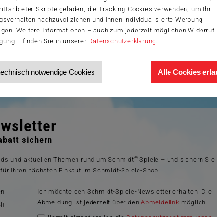
ittanbieter-Skripte geladen, die Tracking-Cookies verwenden, um Ihr
gsverhalten nachzuvollziehen und Ihnen individualisierte Werbung
igen. Weitere Informationen – auch zum jederzeit möglichen Widerruf 
igung – finden Sie in unserer
Datenschutzerklärung
.
technisch notwendige Cookies
Alle Cookies erl
wsletter
batt sichern
®
ends und aktuellen Themen rund um Schmidt
Spiele – und sichern Sie
für Ihren nächsten Einkauf im Schmidt-Spiele-Shop.
en
Ich möchte den Schmidt-Spiele-Newsletter erhalten. Die
Abmeldung ist jederzeit über den
Abmeldelink
möglich.
lt