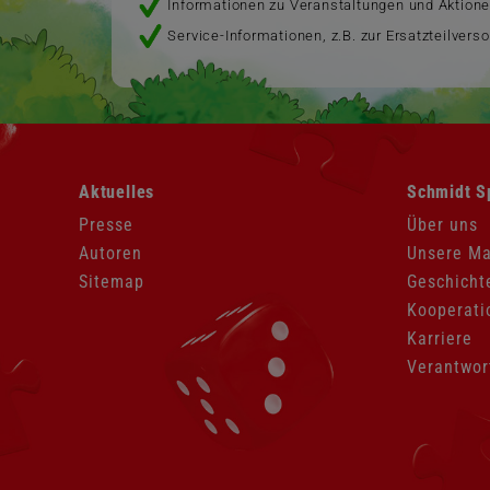
Informationen zu Veranstaltungen und Aktion
Service-Informationen, z.B. zur Ersatzteilvers
Navigation
Navigation
Aktuelles
Schmidt S
überspringen
überspringen
Presse
Über uns
Autoren
Unsere M
Sitemap
Geschicht
Kooperati
Karriere
Verantwor
Navigation
überspringen