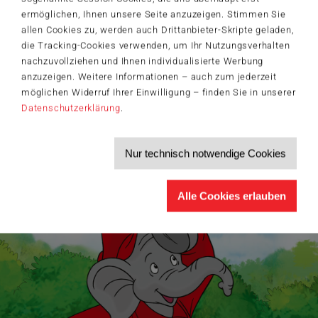
ermöglichen, Ihnen unsere Seite anzuzeigen. Stimmen Sie
Bleiben Sie auf dem Laufenden zu Neuheiten, Trends und aktuellen
allen Cookies zu, werden auch Drittanbieter-Skripte geladen,
®
Themen rund um Schmidt
Spiele – und sichern Sie sich einen
Willkommensgutschein in Höhe von 5€ für Ihren nächsten Einkauf im
die Tracking-Cookies verwenden, um Ihr Nutzungsverhalten
Schmidt-Spiele-Shop.
nachzuvollziehen und Ihnen individualisierte Werbung
Produktneuheiten und Sortimentserweiterungen
anzuzeigen. Weitere Informationen – auch zum jederzeit
Aktuelle Themen und Trends aus der Spielewelt
möglichen Widerruf Ihrer Einwilligung – finden Sie in unserer
Informationen zu Veranstaltungen und Aktionen
Datenschutzerklärung
.
Service-Informationen, z.B. zur Ersatzteilversorgung
Ich möchte den Schmidt-Spiele-Newsletter erhalten. Die Abmeldung ist
jederzeit über den
Abmeldelink
möglich.
Nur technisch notwendige Cookies
Hiermit akzeptiere ich die
Datenschutzbestimmungen
.
>
Alle Cookies erlauben