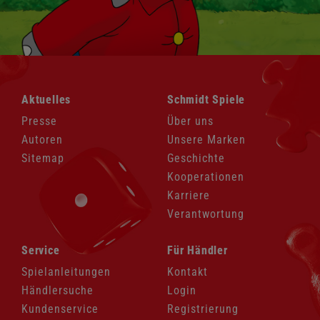
Navigation
Navigation
Aktuelles
Schmidt Spiele
überspringen
überspringen
Presse
Über uns
Autoren
Unsere Marken
Sitemap
Geschichte
Kooperationen
Karriere
Verantwortung
Navigation
Navigation
Service
Für Händler
überspringen
überspringen
Spielanleitungen
Kontakt
Händlersuche
Login
Kundenservice
Registrierung