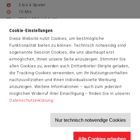
2 bis 4 Spieler
10 Min.
27.5 x 19.1 x 6.6 cm
Spielanleitungen
Cookie-Einstellungen
40670_Kullerwuerfel_DE.pdf
Diese Website nutzt Cookies, um bestmögliche
24,99 €
Funktionalität bieten zu können. Technisch notwendig sind
sogenannte Session Cookies, die uns überhaupt erst
Zum Shop
ermöglichen, Ihnen unsere Seite anzuzeigen. Stimmen Sie
allen Cookies zu, werden auch Drittanbieter-Skripte geladen,
Artikelnummer: 40670
die Tracking-Cookies verwenden, um Ihr Nutzungsverhalten
nachzuvollziehen und Ihnen individualisierte Werbung
anzuzeigen. Weitere Informationen – auch zum jederzeit
möglichen Widerruf Ihrer Einwilligung – finden Sie in unserer
Der Schmidt-Spiele-Newsletter
Datenschutzerklärung
.
Jetzt anmelden und 5€ Willkommensrabatt sichern
Bleiben Sie auf dem Laufenden zu Neuheiten, Trends und aktuellen
®
Themen rund um Schmidt
Spiele – und sichern Sie sich einen
Nur technisch notwendige Cookies
Willkommensgutschein in Höhe von 5€ für Ihren nächsten Einkauf im
Schmidt-Spiele-Shop.
Alle Cookies erlauben
Produktneuheiten und Sortimentserweiterungen