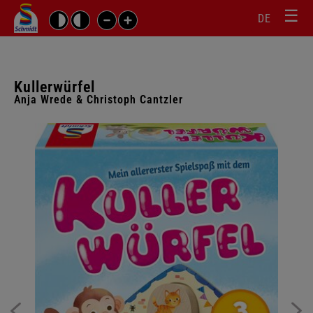
☰
Sprachw
Barrierefrei-
DE
Suchbegriffe
Einstellungen
überspr
überspringen
Navigati
überspr
Kullerwürfel
Anja Wrede & Christoph Cantzler
Galerie
überspringen