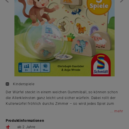
Kinderspiele
Der Würfel steckt in einem weichen Gummiball, so können schon
die Allerkleinsten ganz leicht und sicher würfeln. Dabei rollt der
Kullerwürfel fröhlich durchs Zimmer – so wird jedes Spiel zum
Erlebnis! Drei abwechslungsreiche Spiele mit einfachen Regeln
...
sorgen für Bewegung, Spaß und spielerisches Entdecken. Liebevoll
Produktinformationen
gestaltete Tiermotive laden Kinder zum Mitmachen ein. Einfach
losspielen – und der Spaß kommt ins Rollen!
ab 2 Jahre