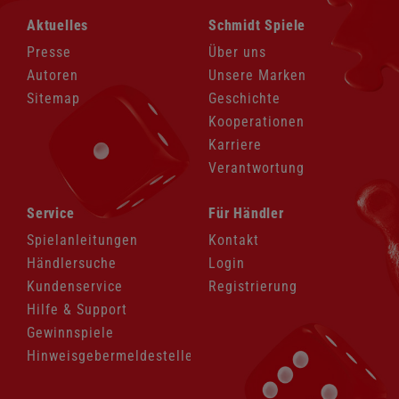
Navigation
Navigation
Aktuelles
Schmidt Spiele
überspringen
überspringen
Presse
Über uns
Autoren
Unsere Marken
Sitemap
Geschichte
Kooperationen
Karriere
Verantwortung
Navigation
Navigation
Service
Für Händler
überspringen
überspringen
Spielanleitungen
Kontakt
Händlersuche
Login
Kundenservice
Registrierung
Hilfe & Support
Gewinnspiele
Hinweisgebermeldestelle
Navigation