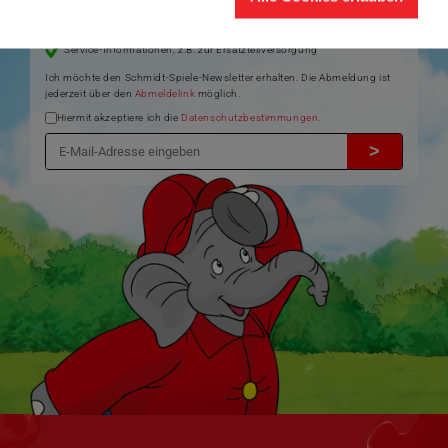
Aktuelle Themen und Trends aus der Spielewelt
Informationen zu Veranstaltungen und Aktionen
Service-Informationen, z.B. zur Ersatzteilversorgung
Ich möchte den Schmidt-Spiele-Newsletter erhalten. Die Abmeldung ist
jederzeit über den
Abmeldelink
möglich.
Hiermit akzeptiere ich die
Datenschutzbestimmungen
.
>