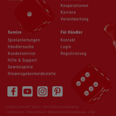
Kooperationen
Karriere
Verantwortung
Navigation
Navigation
Service
Für Händler
überspringen
überspringen
Spielanleitungen
Kontakt
Händlersuche
Login
Kundenservice
Registrierung
Hilfe & Support
Gewinnspiele
Hinweisgebermeldestelle
Navigation
überspringen
®
©2026 Schmidt
Spiele · Alle Rechte vorbehalten
Impressum
·
Datenschutz
·
Barrierefreiheitserklärung
·
AGB