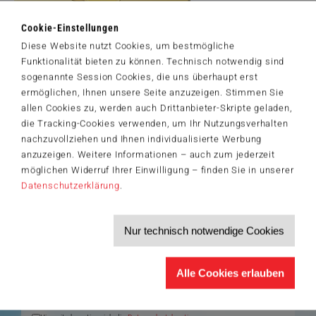
Cookie-Einstellungen
Diese Website nutzt Cookies, um bestmögliche
Artikelnummer: 58976
Funktionalität bieten zu können. Technisch notwendig sind
© 2021 Dominic Davison. Licensed b MGL. www.mglart.com
sogenannte Session Cookies, die uns überhaupt erst
ermöglichen, Ihnen unsere Seite anzuzeigen. Stimmen Sie
allen Cookies zu, werden auch Drittanbieter-Skripte geladen,
die Tracking-Cookies verwenden, um Ihr Nutzungsverhalten
nachzuvollziehen und Ihnen individualisierte Werbung
Der Schmidt-Spiele-Newsletter
anzuzeigen. Weitere Informationen – auch zum jederzeit
Jetzt anmelden und 5€ Willkommensrabatt sichern
möglichen Widerruf Ihrer Einwilligung – finden Sie in unserer
Bleiben Sie auf dem Laufenden zu Neuheiten, Trends und aktuellen
Datenschutzerklärung
.
®
Themen rund um Schmidt
Spiele – und sichern Sie sich einen
Willkommensgutschein in Höhe von 5€ für Ihren nächsten Einkauf im
Schmidt-Spiele-Shop.
Nur technisch notwendige Cookies
Produktneuheiten und Sortimentserweiterungen
Aktuelle Themen und Trends aus der Spielewelt
Informationen zu Veranstaltungen und Aktionen
Service-Informationen, z.B. zur Ersatzteilversorgung
Alle Cookies erlauben
Ich möchte den Schmidt-Spiele-Newsletter erhalten. Die Abmeldung ist
jederzeit über den
Abmeldelink
möglich.