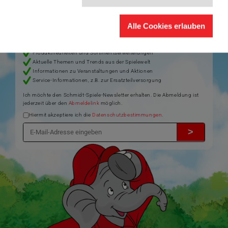
Bleiben Sie auf dem Laufenden zu Neuheiten, Trends und aktuellen
®
Themen rund um Schmidt
Spiele – und sichern Sie sich einen
Alle Cookies erlauben
Willkommensgutschein in Höhe von 5€ für Ihren nächsten Einkauf im
Schmidt-Spiele-Shop.
Produktneuheiten und Sortimentserweiterungen
Aktuelle Themen und Trends aus der Spielewelt
Informationen zu Veranstaltungen und Aktionen
Service-Informationen, z.B. zur Ersatzteilversorgung
Ich möchte den Schmidt-Spiele-Newsletter erhalten. Die Abmeldung ist
jederzeit über den
Abmeldelink
möglich.
Hiermit akzeptiere ich die
Datenschutzbestimmungen
.
>