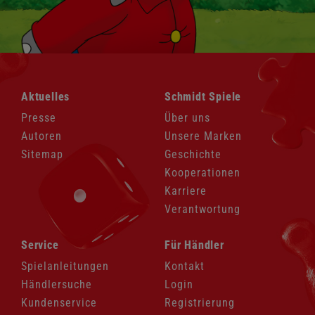
Navigation
Navigation
Aktuelles
Schmidt Spiele
überspringen
überspringen
Presse
Über uns
Autoren
Unsere Marken
Sitemap
Geschichte
Kooperationen
Karriere
Verantwortung
Navigation
Navigation
Service
Für Händler
überspringen
überspringen
Spielanleitungen
Kontakt
Händlersuche
Login
Kundenservice
Registrierung