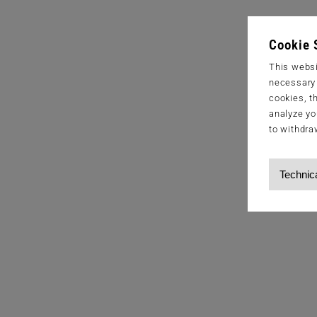
Cookie 
This websi
necessary s
cookies, t
analyze yo
to withdra
Technic