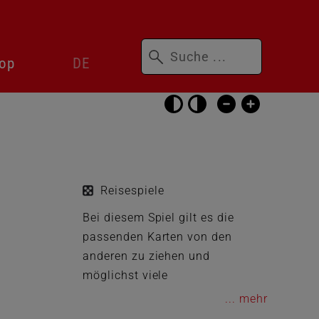
Suchbegriffe
Sprachwechsler
op
DE
überspringen
Barrierefrei-
Einstellungen
überspringen
Reisespiele
Bei diesem Spiel gilt es die
passenden Karten von den
anderen zu ziehen und
möglichst viele
zusammengehörende Paare vor
...
sich abzulegen. Wer hat am