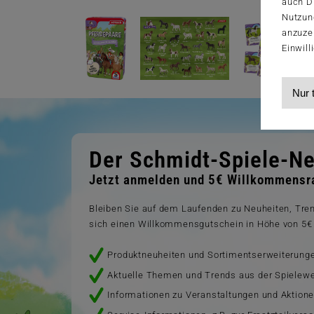
auch Dr
Nutzun
anzuze
Einwill
Nur 
Der Schmidt-Spiele-Ne
Jetzt anmelden und 5€ Willkommensra
Bleiben Sie auf dem Laufenden zu Neuheiten, Tr
sich einen Willkommensgutschein in Höhe von 5€ 
Produktneuheiten und Sortimentserweiterung
Aktuelle Themen und Trends aus der Spielewe
Informationen zu Veranstaltungen und Aktion