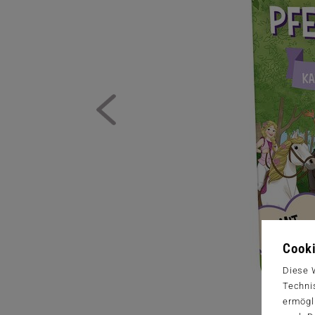
Cooki
Diese 
Techni
ermögl