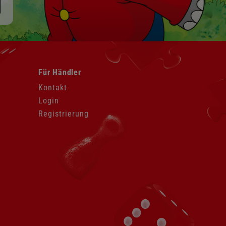
Navigation
Für Händler
überspringen
Kontakt
Login
Registrierung