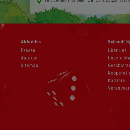
Service-Informationen, z.B. zur Ersatzteilvers
Navigation
Navigation
Aktuelles
Schmidt S
überspringen
überspringen
Presse
Über uns
Autoren
Unsere M
Sitemap
Geschicht
Kooperati
Karriere
Verantwor
Navigation
überspringen