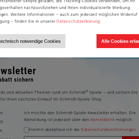
ittanbieter-Skripte geladen, die Tracking-Cookies verwenden, um Ihr
gsverhalten nachzuvollziehen und Ihnen individualisierte Werbung
igen. Weitere Informationen – auch zum jederzeit möglichen Widerruf 
igung – finden Sie in unserer
Datenschutzerklärung
.
technisch notwendige Cookies
Alle Cookies erl
wsletter
batt sichern
®
ends und aktuellen Themen rund um Schmidt
Spiele – und sichern Sie
für Ihren nächsten Einkauf im Schmidt-Spiele-Shop.
en
Ich möchte den Schmidt-Spiele-Newsletter erhalten. Die
Abmeldung ist jederzeit über den
Abmeldelink
möglich.
lt
Hiermit akzeptiere ich die
Datenschutzbestimmungen
.
en