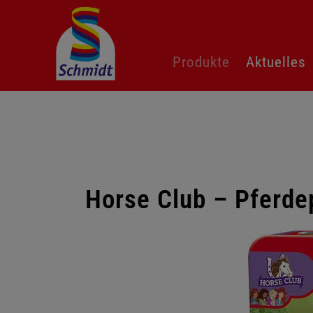
Navigation
Produkte
Aktuelles
überspringen
Horse Club – Pferde
Galerie
überspringen