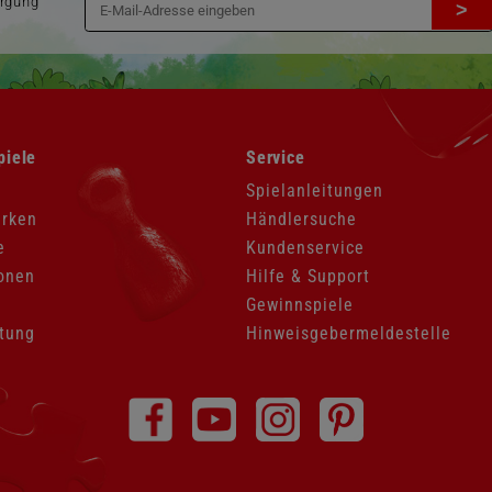
orgung
>
Navigation
piele
Service
überspringen
Spielanleitungen
arken
Händlersuche
e
Kundenservice
onen
Hilfe & Support
Gewinnspiele
tung
Hinweisgebermeldestelle