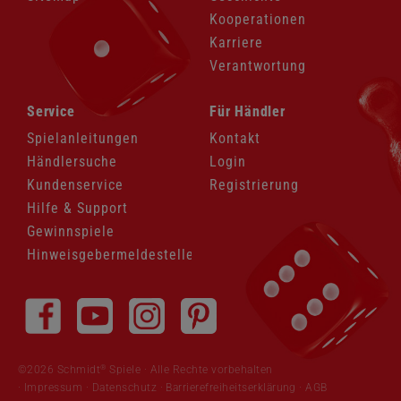
Kooperationen
Karriere
Verantwortung
Navigation
Navigation
Service
Für Händler
überspringen
überspringen
Spielanleitungen
Kontakt
Händlersuche
Login
Kundenservice
Registrierung
Hilfe & Support
Gewinnspiele
Hinweisgebermeldestelle
Navigation
überspringen
®
©2026 Schmidt
Spiele · Alle Rechte vorbehalten
Impressum
·
Datenschutz
·
Barrierefreiheitserklärung
·
AGB