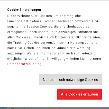
26,09 €
Cookie-Einstellungen
Zum Shop
Diese Website nutzt Cookies, um bestmögliche
Artikelnummer: 42850
Funktionalität bieten zu können. Technisch notwendig sind
© Universal City Studios LLC. All Rights Reserved.
sogenannte Session Cookies, die uns überhaupt erst
ermöglichen, Ihnen unsere Seite anzuzeigen. Stimmen Sie
allen Cookies zu, werden auch Drittanbieter-Skripte geladen,
die Tracking-Cookies verwenden, um Ihr Nutzungsverhalten
nachzuvollziehen und Ihnen individualisierte Werbung
Der Schmidt-Spiele-Newsletter
anzuzeigen. Weitere Informationen – auch zum jederzeit
Jetzt anmelden und 5€ Willkommensrabatt sichern
möglichen Widerruf Ihrer Einwilligung – finden Sie in unserer
Bleiben Sie auf dem Laufenden zu Neuheiten, Trends und aktuellen
Datenschutzerklärung
.
®
Themen rund um Schmidt
Spiele – und sichern Sie sich einen
Willkommensgutschein in Höhe von 5€ für Ihren nächsten Einkauf im
Schmidt-Spiele-Shop.
Nur technisch notwendige Cookies
Produktneuheiten und Sortimentserweiterungen
Aktuelle Themen und Trends aus der Spielewelt
Informationen zu Veranstaltungen und Aktionen
Service-Informationen, z.B. zur Ersatzteilversorgung
Alle Cookies erlauben
Ich möchte den Schmidt-Spiele-Newsletter erhalten. Die Abmeldung ist
jederzeit über den
Abmeldelink
möglich.