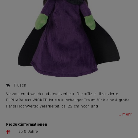
Plüsch
Verzaubernd weich und detailverliebt: Die offiziell lizenzierte
ELPHABA aus WICKED ist ein kuscheliger Traum für kleine & große
Fans! Hochwertig verarbeitet, ca. 22 cm hoch und
handwaschbar.WICKED erzählt die bewegende Vorgeschichte der
...
Hexen von Oz – voller Magie und Freundschaft. Perfekt zum
Produktinformationen
Drücken, Spielen & Sammeln.
ab 0 Jahre