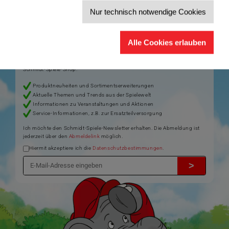
Nur technisch notwendige Cookies
Der Schmidt-Spiele-Newsletter
Jetzt anmelden und 5€ Willkommensrabatt sichern
Alle Cookies erlauben
Bleiben Sie auf dem Laufenden zu Neuheiten, Trends und aktuellen
®
Themen rund um Schmidt
Spiele – und sichern Sie sich einen
Willkommensgutschein in Höhe von 5€ für Ihren nächsten Einkauf im
Schmidt-Spiele-Shop.
Produktneuheiten und Sortimentserweiterungen
Aktuelle Themen und Trends aus der Spielewelt
Informationen zu Veranstaltungen und Aktionen
Service-Informationen, z.B. zur Ersatzteilversorgung
Ich möchte den Schmidt-Spiele-Newsletter erhalten. Die Abmeldung ist
jederzeit über den
Abmeldelink
möglich.
Hiermit akzeptiere ich die
Datenschutzbestimmungen
.
>