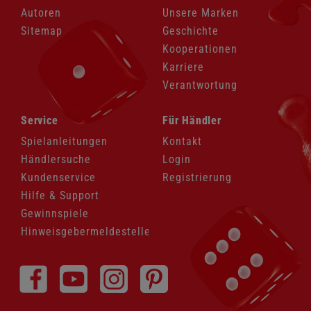
Autoren
Unsere Marken
Sitemap
Geschichte
Kooperationen
Karriere
Verantwortung
Navigation
Navigation
Service
Für Händler
überspringen
überspringen
Spielanleitungen
Kontakt
Händlersuche
Login
Kundenservice
Registrierung
Hilfe & Support
Gewinnspiele
Hinweisgebermeldestelle
Navigation
überspringen