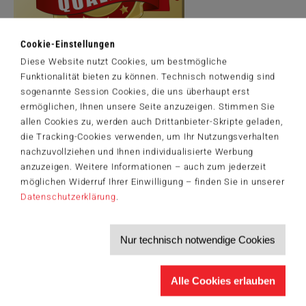
Cookie-Einstellungen
Diese Website nutzt Cookies, um bestmögliche
Funktionalität bieten zu können. Technisch notwendig sind
sogenannte Session Cookies, die uns überhaupt erst
Artikelnummer: 58644
© REDINA TILI. www.RedinaTiliArt.com
ermöglichen, Ihnen unsere Seite anzuzeigen. Stimmen Sie
allen Cookies zu, werden auch Drittanbieter-Skripte geladen,
die Tracking-Cookies verwenden, um Ihr Nutzungsverhalten
nachzuvollziehen und Ihnen individualisierte Werbung
anzuzeigen. Weitere Informationen – auch zum jederzeit
Der Schmidt-Spiele-Newsletter
möglichen Widerruf Ihrer Einwilligung – finden Sie in unserer
Jetzt anmelden und 5€ Willkommensrabatt sichern
Datenschutzerklärung
.
Bleiben Sie auf dem Laufenden zu Neuheiten, Trends und aktuellen
®
Themen rund um Schmidt
Spiele – und sichern Sie sich einen
Willkommensgutschein in Höhe von 5€ für Ihren nächsten Einkauf im
Schmidt-Spiele-Shop.
Nur technisch notwendige Cookies
Produktneuheiten und Sortimentserweiterungen
Aktuelle Themen und Trends aus der Spielewelt
Alle Cookies erlauben
Informationen zu Veranstaltungen und Aktionen
Service-Informationen, z.B. zur Ersatzteilversorgung