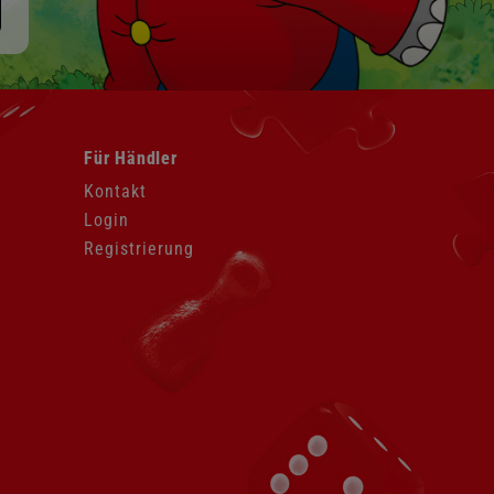
Navigation
Für Händler
überspringen
Kontakt
Login
Registrierung