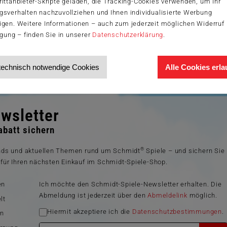
ittanbieter-Skripte geladen, die Tracking-Cookies verwenden, um Ihr
gsverhalten nachzuvollziehen und Ihnen individualisierte Werbung
igen. Weitere Informationen – auch zum jederzeit möglichen Widerruf 
igung – finden Sie in unserer
Datenschutzerklärung
.
technisch notwendige Cookies
Alle Cookies erl
wsletter
batt sichern
®
ends und aktuellen Themen rund um Schmidt
Spiele – und sichern Sie
für Ihren nächsten Einkauf im Schmidt-Spiele-Shop.
en
Ich möchte den Schmidt-Spiele-Newsletter erhalten. Die
Abmeldung ist jederzeit über den
Abmeldelink
möglich.
lt
Hiermit akzeptiere ich die
Datenschutzbestimmungen
.
en