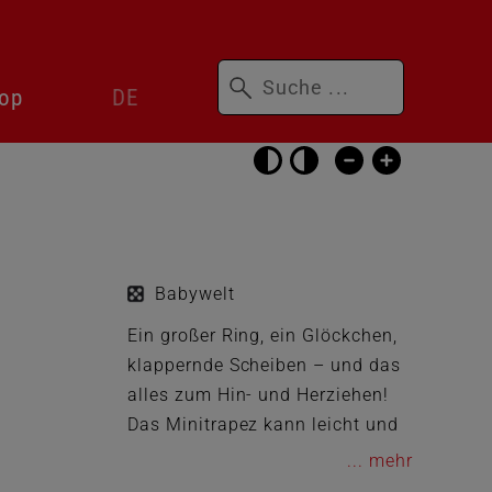
Suchbegriffe
Sprachwechsler
op
DE
überspringen
Barrierefrei-
Einstellungen
überspringen
Babywelt
Ein großer Ring, ein Glöckchen,
klappernde Scheiben – und das
alles zum Hin- und Herziehen!
Das Minitrapez kann leicht und
sicher am Babyschalenbügel
...
befestigt werden und sorgt