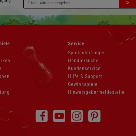
orgung
>
Navigation
piele
Service
überspringen
Spielanleitungen
arken
Händlersuche
e
Kundenservice
onen
Hilfe & Support
Gewinnspiele
tung
Hinweisgebermeldestelle