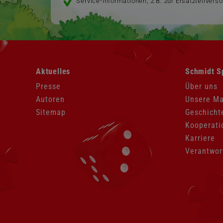
Service-Informationen, z.B. zur Ersatzteilvers
Navigation
Navigation
Aktuelles
Schmidt S
überspringen
überspringen
Presse
Über uns
Autoren
Unsere M
Sitemap
Geschicht
Kooperati
Karriere
Verantwor
Navigation
überspringen