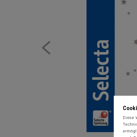
Cooki
Diese 
Techni
ermögl