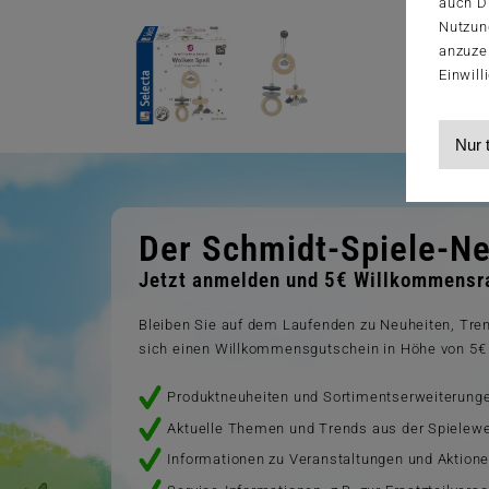
auch Dr
Nutzun
anzuze
Einwill
Nur 
Der Schmidt-Spiele-Ne
Jetzt anmelden und 5€ Willkommensra
Bleiben Sie auf dem Laufenden zu Neuheiten, Tr
sich einen Willkommensgutschein in Höhe von 5€ 
Produktneuheiten und Sortimentserweiterung
Aktuelle Themen und Trends aus der Spielewe
Informationen zu Veranstaltungen und Aktion