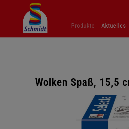
Navigation
Produkte
Aktuelles
überspringen
Wolken Spaß, 15,5 
Galerie
überspringen