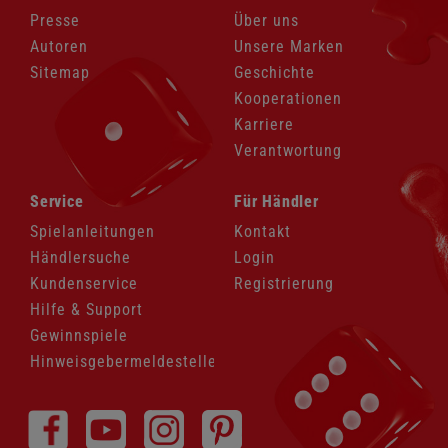
Presse
Über uns
Autoren
Unsere Marken
Sitemap
Geschichte
Kooperationen
Karriere
Verantwortung
Navigation
Navigation
Service
Für Händler
überspringen
überspringen
Spielanleitungen
Kontakt
Händlersuche
Login
Kundenservice
Registrierung
Hilfe & Support
Gewinnspiele
Hinweisgebermeldestelle
Navigation
überspringen