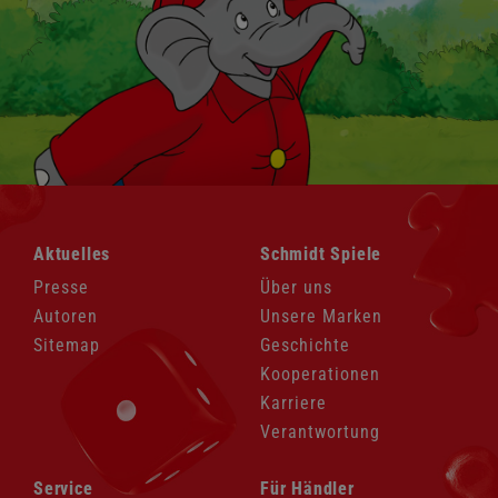
Navigation
Navigation
Aktuelles
Schmidt Spiele
überspringen
überspringen
Presse
Über uns
Autoren
Unsere Marken
Sitemap
Geschichte
Kooperationen
Karriere
Verantwortung
Navigation
Navigation
Service
Für Händler
überspringen
überspringen