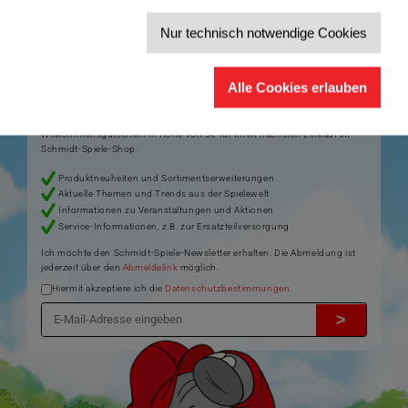
Nur technisch notwendige Cookies
Der Schmidt-Spiele-Newsletter
Jetzt anmelden und 5€ Willkommensrabatt sichern
Alle Cookies erlauben
Bleiben Sie auf dem Laufenden zu Neuheiten, Trends und aktuellen
®
Themen rund um Schmidt
Spiele – und sichern Sie sich einen
Willkommensgutschein in Höhe von 5€ für Ihren nächsten Einkauf im
Schmidt-Spiele-Shop.
Produktneuheiten und Sortimentserweiterungen
Aktuelle Themen und Trends aus der Spielewelt
Informationen zu Veranstaltungen und Aktionen
Service-Informationen, z.B. zur Ersatzteilversorgung
Ich möchte den Schmidt-Spiele-Newsletter erhalten. Die Abmeldung ist
jederzeit über den
Abmeldelink
möglich.
Hiermit akzeptiere ich die
Datenschutzbestimmungen
.
>