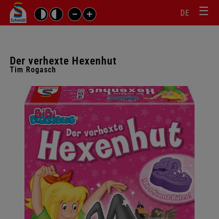
☰
Sprachw
Barrierefrei-
DE
Suchbegriffe
Einstellungen
überspr
überspringen
Navigati
überspr
Der verhexte Hexenhut
Tim Rogasch
Galerie
überspringen