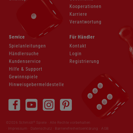
Kooperationen
Karriere
Verantwortung
Navigation
Navigation
Service
Für Händler
überspringen
überspringen
Spielanleitungen
Kontakt
Händlersuche
Login
Kundenservice
Registrierung
Hilfe & Support
Gewinnspiele
Hinweisgebermeldestelle
Navigation
überspringen
®
©2026 Schmidt
Spiele · Alle Rechte vorbehalten
Impressum
·
Datenschutz
·
Barrierefreiheitserklärung
·
AGB