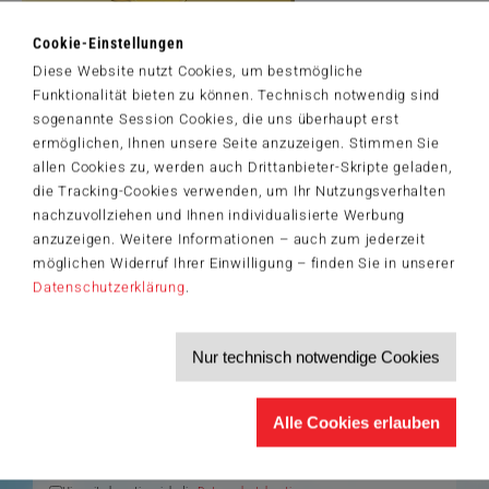
Cookie-Einstellungen
Diese Website nutzt Cookies, um bestmögliche
Artikelnummer: 59771
Funktionalität bieten zu können. Technisch notwendig sind
© 2024 Angelo Bonito. Licensed by MGL. www.mglart.com
sogenannte Session Cookies, die uns überhaupt erst
ermöglichen, Ihnen unsere Seite anzuzeigen. Stimmen Sie
allen Cookies zu, werden auch Drittanbieter-Skripte geladen,
die Tracking-Cookies verwenden, um Ihr Nutzungsverhalten
nachzuvollziehen und Ihnen individualisierte Werbung
Der Schmidt-Spiele-Newsletter
anzuzeigen. Weitere Informationen – auch zum jederzeit
Jetzt anmelden und 5€ Willkommensrabatt sichern
möglichen Widerruf Ihrer Einwilligung – finden Sie in unserer
Bleiben Sie auf dem Laufenden zu Neuheiten, Trends und aktuellen
Datenschutzerklärung
.
®
Themen rund um Schmidt
Spiele – und sichern Sie sich einen
Willkommensgutschein in Höhe von 5€ für Ihren nächsten Einkauf im
Schmidt-Spiele-Shop.
Nur technisch notwendige Cookies
Produktneuheiten und Sortimentserweiterungen
Aktuelle Themen und Trends aus der Spielewelt
Informationen zu Veranstaltungen und Aktionen
Service-Informationen, z.B. zur Ersatzteilversorgung
Alle Cookies erlauben
Ich möchte den Schmidt-Spiele-Newsletter erhalten. Die Abmeldung ist
jederzeit über den
Abmeldelink
möglich.