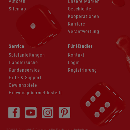
Autoren
Unsere Marken
Sitemap
Geschichte
Kooperationen
Karriere
Verantwortung
Navigation
Navigation
Service
Für Händler
überspringen
überspringen
Spielanleitungen
Kontakt
Händlersuche
Login
Kundenservice
Registrierung
Hilfe & Support
Gewinnspiele
Hinweisgebermeldestelle
Navigation
überspringen
®