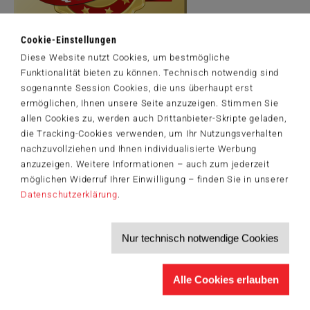
Cookie-Einstellungen
Diese Website nutzt Cookies, um bestmögliche
Funktionalität bieten zu können. Technisch notwendig sind
Artikelnummer: 59482
sogenannte Session Cookies, die uns überhaupt erst
The Village Lighthouse ©2002 The Kinkade Family Foundation
ermöglichen, Ihnen unsere Seite anzuzeigen. Stimmen Sie
allen Cookies zu, werden auch Drittanbieter-Skripte geladen,
die Tracking-Cookies verwenden, um Ihr Nutzungsverhalten
nachzuvollziehen und Ihnen individualisierte Werbung
Der Schmidt-Spiele-Newsletter
anzuzeigen. Weitere Informationen – auch zum jederzeit
Jetzt anmelden und 5€ Willkommensrabatt sichern
möglichen Widerruf Ihrer Einwilligung – finden Sie in unserer
Datenschutzerklärung
.
Bleiben Sie auf dem Laufenden zu Neuheiten, Trends und aktuellen
®
Themen rund um Schmidt
Spiele – und sichern Sie sich einen
Willkommensgutschein in Höhe von 5€ für Ihren nächsten Einkauf im
Schmidt-Spiele-Shop.
Nur technisch notwendige Cookies
Produktneuheiten und Sortimentserweiterungen
Aktuelle Themen und Trends aus der Spielewelt
Informationen zu Veranstaltungen und Aktionen
Alle Cookies erlauben
Service-Informationen, z.B. zur Ersatzteilversorgung
Ich möchte den Schmidt-Spiele-Newsletter erhalten. Die Abmeldung ist