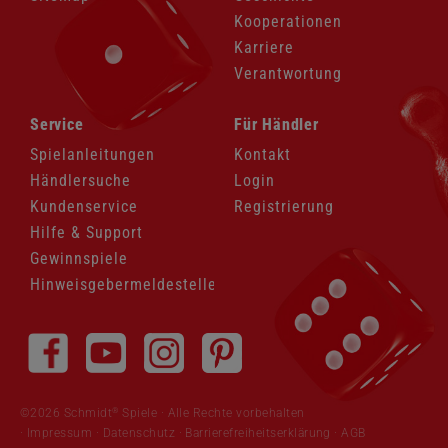
Kooperationen
Karriere
Verantwortung
Navigation
Navigation
Service
Für Händler
überspringen
überspringen
Spielanleitungen
Kontakt
Händlersuche
Login
Kundenservice
Registrierung
Hilfe & Support
Gewinnspiele
Hinweisgebermeldestelle
Navigation
überspringen
®
©2026 Schmidt
Spiele · Alle Rechte vorbehalten
Impressum
·
Datenschutz
·
Barrierefreiheitserklärung
·
AGB