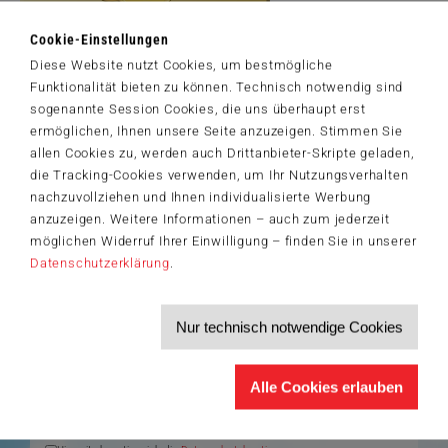
Cookie-Einstellungen
Diese Website nutzt Cookies, um bestmögliche
Artikelnummer: 58883
Funktionalität bieten zu können. Technisch notwendig sind
© 2025 Eduard. Licensed by MGL. www.mglart.com
sogenannte Session Cookies, die uns überhaupt erst
ermöglichen, Ihnen unsere Seite anzuzeigen. Stimmen Sie
allen Cookies zu, werden auch Drittanbieter-Skripte geladen,
die Tracking-Cookies verwenden, um Ihr Nutzungsverhalten
nachzuvollziehen und Ihnen individualisierte Werbung
Der Schmidt-Spiele-Newsletter
anzuzeigen. Weitere Informationen – auch zum jederzeit
Jetzt anmelden und 5€ Willkommensrabatt sichern
möglichen Widerruf Ihrer Einwilligung – finden Sie in unserer
Bleiben Sie auf dem Laufenden zu Neuheiten, Trends und aktuellen
Datenschutzerklärung
.
®
Themen rund um Schmidt
Spiele – und sichern Sie sich einen
Willkommensgutschein in Höhe von 5€ für Ihren nächsten Einkauf im
Schmidt-Spiele-Shop.
Nur technisch notwendige Cookies
Produktneuheiten und Sortimentserweiterungen
Aktuelle Themen und Trends aus der Spielewelt
Informationen zu Veranstaltungen und Aktionen
Service-Informationen, z.B. zur Ersatzteilversorgung
Alle Cookies erlauben
Ich möchte den Schmidt-Spiele-Newsletter erhalten. Die Abmeldung ist
jederzeit über den
Abmeldelink
möglich.