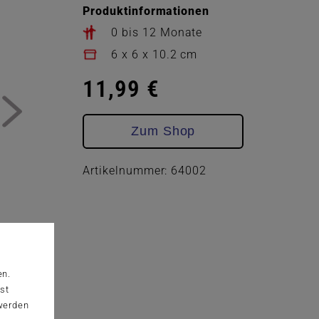
Produktinformationen
0 bis 12 Monate
6 x 6 x 10.2 cm
11,99 €
Zum Shop
Artikelnummer: 64002
en.
st
 werden