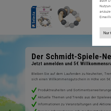
auch Dr
Nutzun
anzuze
Einwill
Nur 
Der Schmidt-Spiele-Ne
Jetzt anmelden und 5€ Willkommensra
Bleiben Sie auf dem Laufenden zu Neuheiten, Tr
sich einen Willkommensgutschein in Höhe von 5€ 
Produktneuheiten und Sortimentserweiterung
Aktuelle Themen und Trends aus der Spielewe
Informationen zu Veranstaltungen und Aktion