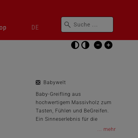
Suchbegriffe
Sprachwechsler
op
DE
überspringen
Barrierefrei-
Einstellungen
überspringen
Babywelt
Baby-Greifling aus
hochwertigem Massivholz zum
Tasten, Fühlen und BeGreifen.
Ein Sinneserlebnis für die
kleinen Händchen. Ein Blickfang
...
für die Augen.