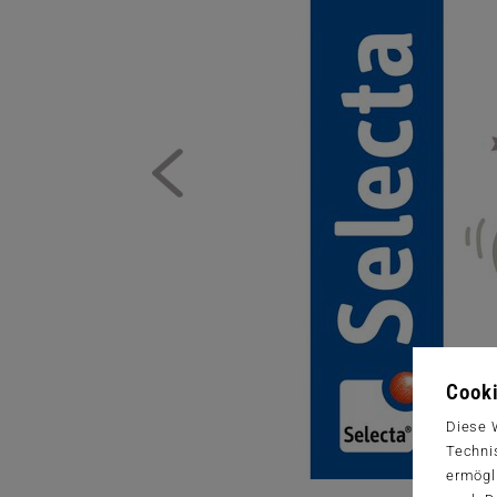
Cooki
Diese 
Techni
ermögl