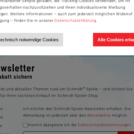
ittanbieter-Skripte geladen, die Tracking-Cookies verwenden, um Ihr
gsverhalten nachzuvollziehen und Ihnen individualisierte Werbung
igen. Weitere Informationen – auch zum jederzeit möglichen Widerruf 
igung – finden Sie in unserer
Datenschutzerklärung
.
technisch notwendige Cookies
Alle Cookies erl
wsletter
batt sichern
®
ends und aktuellen Themen rund um Schmidt
Spiele – und sichern Sie
für Ihren nächsten Einkauf im Schmidt-Spiele-Shop.
en
Ich möchte den Schmidt-Spiele-Newsletter erhalten. Die
Abmeldung ist jederzeit über den
Abmeldelink
möglich.
lt
Hiermit akzeptiere ich die
Datenschutzbestimmungen
.
en