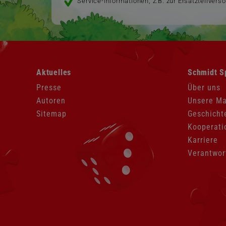
Service-Informationen, z.B. zur Ersatzteilvers
Navigation
Navigation
Aktuelles
Schmidt S
überspringen
überspringen
Presse
Über uns
Autoren
Unsere M
Sitemap
Geschicht
Kooperati
Karriere
Verantwor
Navigation
überspringen