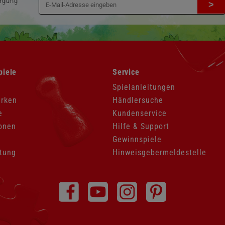
orgung
>
Navigation
piele
Service
überspringen
Spielanleitungen
arken
Händlersuche
e
Kundenservice
onen
Hilfe & Support
Gewinnspiele
tung
Hinweisgebermeldestelle