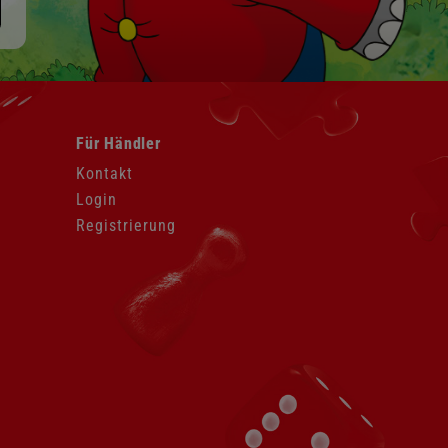
Navigation
Für Händler
überspringen
Kontakt
Login
Registrierung