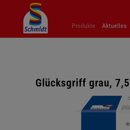
Navigation
Produkte
Aktuelles
überspringen
Glücksgriff grau, 7,
Galerie
überspringen