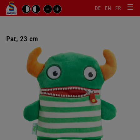
☰
Sprachw
Barrierefrei-
DE
EN
FR
Suchbegriffe
Einstellungen
überspr
überspringen
Navigati
überspr
Pat, 23 cm
Galerie
überspringen