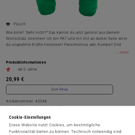
Plüsch
Wie bitte? "Geht nicht?" Das kannst du jetzt getrost aus deinem
Wortschatz streichen! Ich bin PAT und mit mir an deiner Seite wirst
du ungeahnte Kräfte freisetzen! Pessimismus ade, Kumpel! Und
falls dir doch mal die Knie schlackern – drück mich fest an dich,
...
das gibt die Bärenkräfte!
Produktinformationen
ab 0 Jahre
20,99 €
Zum Shop
Artikelnummer: 42348
© Helle Freude GmbH & Co. KG
Cookie-Einstellungen
Diese Website nutzt Cookies, um bestmögliche
Funktionalität bieten zu können. Technisch notwendig sind