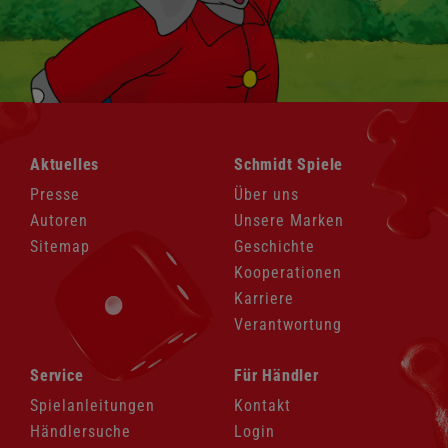
Navigation
Navigation
Aktuelles
Schmidt Spiele
überspringen
überspringen
Presse
Über uns
Autoren
Unsere Marken
Sitemap
Geschichte
Kooperationen
Karriere
Verantwortung
Navigation
Navigation
Service
Für Händler
überspringen
überspringen
Spielanleitungen
Kontakt
Händlersuche
Login