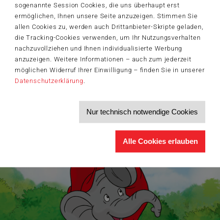
Der Schmidt-Spiele-Newsletter
sogenannte Session Cookies, die uns überhaupt erst
Jetzt anmelden und 5€ Willkommensrabatt sichern
ermöglichen, Ihnen unsere Seite anzuzeigen. Stimmen Sie
Bleiben Sie auf dem Laufenden zu Neuheiten, Trends und aktuellen
allen Cookies zu, werden auch Drittanbieter-Skripte geladen,
®
Themen rund um Schmidt
Spiele – und sichern Sie sich einen
die Tracking-Cookies verwenden, um Ihr Nutzungsverhalten
Willkommensgutschein in Höhe von 5€ für Ihren nächsten Einkauf im
nachzuvollziehen und Ihnen individualisierte Werbung
Schmidt-Spiele-Shop.
anzuzeigen. Weitere Informationen – auch zum jederzeit
Produktneuheiten und Sortimentserweiterungen
möglichen Widerruf Ihrer Einwilligung – finden Sie in unserer
Aktuelle Themen und Trends aus der Spielewelt
Datenschutzerklärung
.
Informationen zu Veranstaltungen und Aktionen
Service-Informationen, z.B. zur Ersatzteilversorgung
Ich möchte den Schmidt-Spiele-Newsletter erhalten. Die Abmeldung ist
Nur technisch notwendige Cookies
jederzeit über den
Abmeldelink
möglich.
Hiermit akzeptiere ich die
Datenschutzbestimmungen
.
>
Alle Cookies erlauben