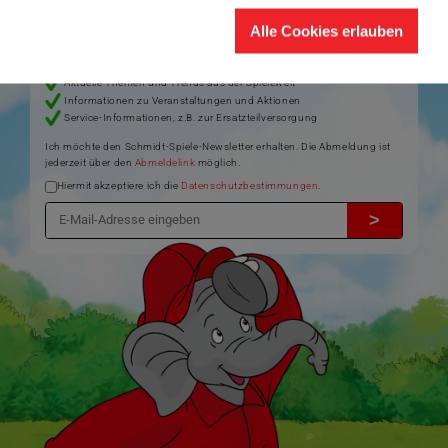
Themen rund um Schmidt
Spiele – und sichern Sie sich einen
Willkommensgutschein in Höhe von 5€ für Ihren nächsten Einkauf im
Alle Cookies erlauben
Schmidt-Spiele-Shop.
Produktneuheiten und Sortimentserweiterungen
Aktuelle Themen und Trends aus der Spielewelt
Informationen zu Veranstaltungen und Aktionen
Service-Informationen, z.B. zur Ersatzteilversorgung
Ich möchte den Schmidt-Spiele-Newsletter erhalten. Die Abmeldung ist
jederzeit über den
Abmeldelink
möglich.
Hiermit akzeptiere ich die
Datenschutzbestimmungen
.
>