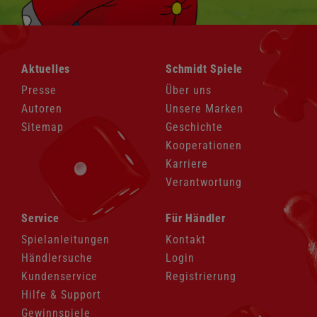
Navigation
Navigation
Aktuelles
Schmidt Spiele
überspringen
überspringen
Presse
Über uns
Autoren
Unsere Marken
Sitemap
Geschichte
Kooperationen
Karriere
Verantwortung
Navigation
Navigation
Service
Für Händler
überspringen
überspringen
Spielanleitungen
Kontakt
Händlersuche
Login
Kundenservice
Registrierung
Hilfe & Support
Gewinnspiele