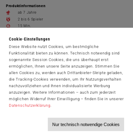
Schnecke um die Ecke!
Produktinformationen
ab 7 Jahre
2 bis 6 Spieler
15 Min.
10.3 x 10.3 x 6.8 cm
Cookie-Einstellungen
Spielanleitungen
Diese Website nutzt Cookies, um bestmögliche
78810_Fast_Blast_DE.pdf
Funktionalität bieten zu können. Technisch notwendig sind
12,99 €
sogenannte Session Cookies, die uns überhaupt erst
ermöglichen, Ihnen unsere Seite anzuzeigen. Stimmen Sie
Zum Shop
allen Cookies zu, werden auch Drittanbieter-Skripte geladen,
die Tracking-Cookies verwenden, um Ihr Nutzungsverhalten
Artikelnummer: 78810
nachzuvollziehen und Ihnen individualisierte Werbung
© 2024 PlayMonster UK Ltd.
anzuzeigen. Weitere Informationen – auch zum jederzeit
möglichen Widerruf Ihrer Einwilligung – finden Sie in unserer
Datenschutzerklärung
.
Der Schmidt-Spiele-Newsletter
Jetzt anmelden und 5€ Willkommensrabatt sichern
Nur technisch notwendige Cookies
Bleiben Sie auf dem Laufenden zu Neuheiten, Trends und aktuellen
®