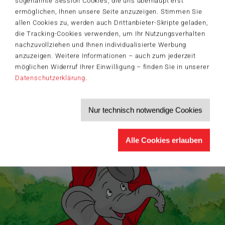
sogenannte Session Cookies, die uns überhaupt erst
Jetzt anmelden und 5€ Willkommensrabatt sichern
ermöglichen, Ihnen unsere Seite anzuzeigen. Stimmen Sie
Bleiben Sie auf dem Laufenden zu Neuheiten, Trends und aktuellen
allen Cookies zu, werden auch Drittanbieter-Skripte geladen,
®
Themen rund um Schmidt
Spiele – und sichern Sie sich einen
Willkommensgutschein in Höhe von 5€ für Ihren nächsten Einkauf im
die Tracking-Cookies verwenden, um Ihr Nutzungsverhalten
Schmidt-Spiele-Shop.
nachzuvollziehen und Ihnen individualisierte Werbung
anzuzeigen. Weitere Informationen – auch zum jederzeit
Produktneuheiten und Sortimentserweiterungen
Aktuelle Themen und Trends aus der Spielewelt
möglichen Widerruf Ihrer Einwilligung – finden Sie in unserer
Informationen zu Veranstaltungen und Aktionen
Datenschutzerklärung
.
Service-Informationen, z.B. zur Ersatzteilversorgung
Ich möchte den Schmidt-Spiele-Newsletter erhalten. Die Abmeldung ist
jederzeit über den
Abmeldelink
möglich.
Nur technisch notwendige Cookies
Hiermit akzeptiere ich die
Datenschutzbestimmungen
.
>
Alle Cookies erlauben