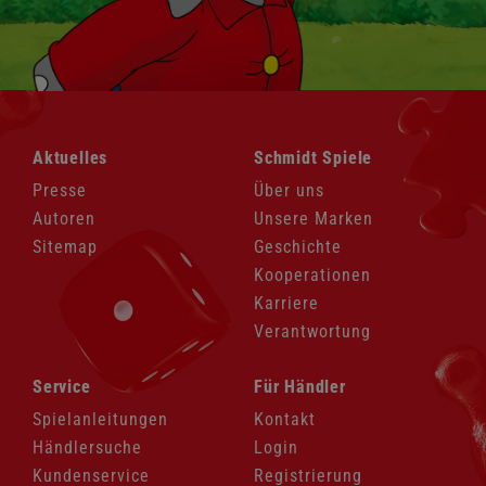
Navigation
Navigation
Aktuelles
Schmidt Spiele
überspringen
überspringen
Presse
Über uns
Autoren
Unsere Marken
Sitemap
Geschichte
Kooperationen
Karriere
Verantwortung
Navigation
Navigation
Service
Für Händler
überspringen
überspringen
Spielanleitungen
Kontakt
Händlersuche
Login
Kundenservice
Registrierung