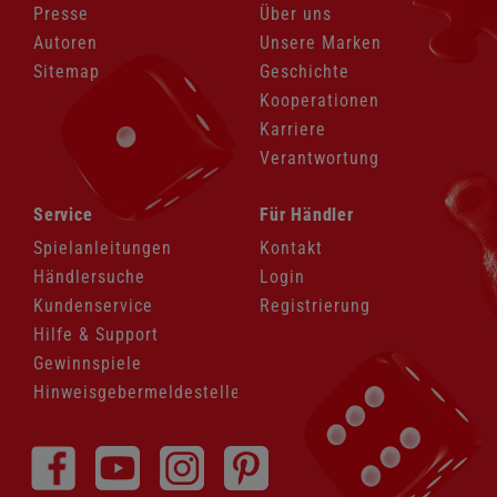
Presse
Über uns
Autoren
Unsere Marken
Sitemap
Geschichte
Kooperationen
Karriere
Verantwortung
Navigation
Navigation
Service
Für Händler
überspringen
überspringen
Spielanleitungen
Kontakt
Händlersuche
Login
Kundenservice
Registrierung
Hilfe & Support
Gewinnspiele
Hinweisgebermeldestelle
Navigation
überspringen