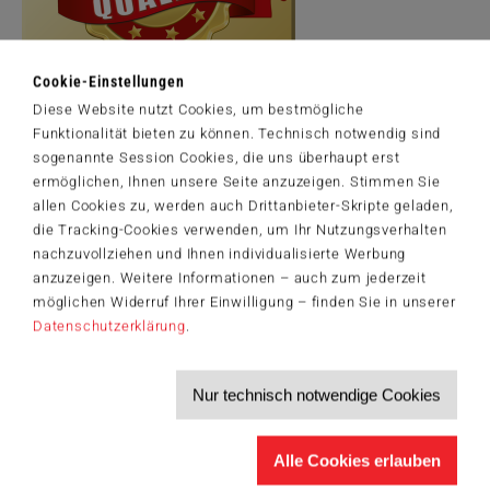
Cookie-Einstellungen
Diese Website nutzt Cookies, um bestmögliche
Funktionalität bieten zu können. Technisch notwendig sind
Artikelnummer: 56596
sogenannte Session Cookies, die uns überhaupt erst
©2026 KIDDINX Media GmbH Lahnstr. 21, 12055 Berlin,
ermöglichen, Ihnen unsere Seite anzuzeigen. Stimmen Sie
Deutschland www.diefussballbande.de
allen Cookies zu, werden auch Drittanbieter-Skripte geladen,
die Tracking-Cookies verwenden, um Ihr Nutzungsverhalten
nachzuvollziehen und Ihnen individualisierte Werbung
anzuzeigen. Weitere Informationen – auch zum jederzeit
Der Schmidt-Spiele-Newsletter
möglichen Widerruf Ihrer Einwilligung – finden Sie in unserer
Jetzt anmelden und 5€ Willkommensrabatt sichern
Datenschutzerklärung
.
Bleiben Sie auf dem Laufenden zu Neuheiten, Trends und aktuellen
®
Themen rund um Schmidt
Spiele – und sichern Sie sich einen
Willkommensgutschein in Höhe von 5€ für Ihren nächsten Einkauf im
Nur technisch notwendige Cookies
Schmidt-Spiele-Shop.
Produktneuheiten und Sortimentserweiterungen
Aktuelle Themen und Trends aus der Spielewelt
Alle Cookies erlauben
Informationen zu Veranstaltungen und Aktionen