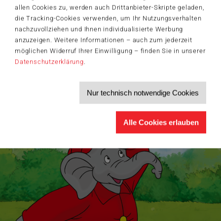
Willkommensgutschein in Höhe von 5€ für Ihren nächsten Einkauf im
allen Cookies zu, werden auch Drittanbieter-Skripte geladen,
Schmidt-Spiele-Shop.
die Tracking-Cookies verwenden, um Ihr Nutzungsverhalten
Produktneuheiten und Sortimentserweiterungen
nachzuvollziehen und Ihnen individualisierte Werbung
Aktuelle Themen und Trends aus der Spielewelt
anzuzeigen. Weitere Informationen – auch zum jederzeit
Informationen zu Veranstaltungen und Aktionen
möglichen Widerruf Ihrer Einwilligung – finden Sie in unserer
Service-Informationen, z.B. zur Ersatzteilversorgung
Datenschutzerklärung
.
Ich möchte den Schmidt-Spiele-Newsletter erhalten. Die Abmeldung ist
jederzeit über den
Abmeldelink
möglich.
Hiermit akzeptiere ich die
Datenschutzbestimmungen
.
Nur technisch notwendige Cookies
>
Alle Cookies erlauben