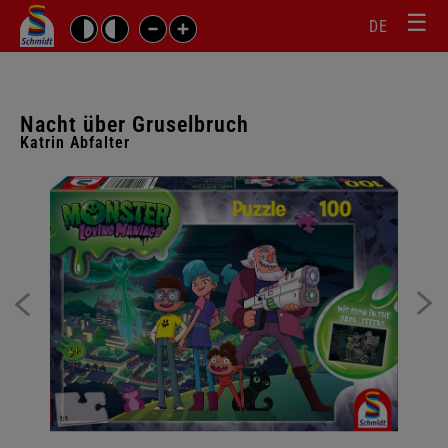
☰
Sprachw
Barrierefrei-
DE
Suchbegriffe
Einstellungen
überspr
überspringen
Navigati
überspr
Nacht über Gruselbruch
Katrin Abfalter
Galerie
überspringen