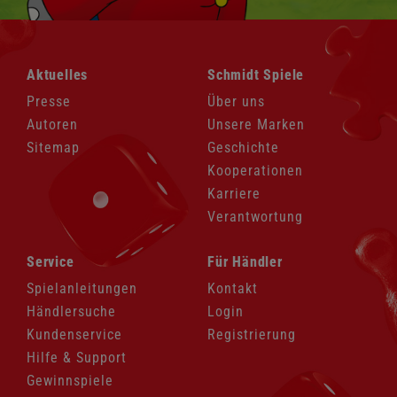
Navigation
Navigation
Aktuelles
Schmidt Spiele
überspringen
überspringen
Presse
Über uns
Autoren
Unsere Marken
Sitemap
Geschichte
Kooperationen
Karriere
Verantwortung
Navigation
Navigation
Service
Für Händler
überspringen
überspringen
Spielanleitungen
Kontakt
Händlersuche
Login
Kundenservice
Registrierung
Hilfe & Support
Gewinnspiele