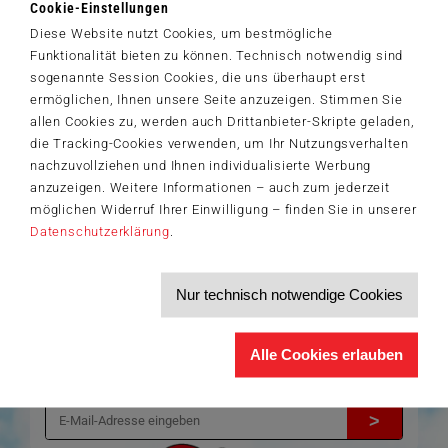
Zum Shop
Cookie-Einstellungen
Diese Website nutzt Cookies, um bestmögliche
Artikelnummer: 42826
Funktionalität bieten zu können. Technisch notwendig sind
sogenannte Session Cookies, die uns überhaupt erst
ermöglichen, Ihnen unsere Seite anzuzeigen. Stimmen Sie
allen Cookies zu, werden auch Drittanbieter-Skripte geladen,
Der Schmidt-Spiele-Newsletter
die Tracking-Cookies verwenden, um Ihr Nutzungsverhalten
Jetzt anmelden und 5€ Willkommensrabatt sichern
nachzuvollziehen und Ihnen individualisierte Werbung
Bleiben Sie auf dem Laufenden zu Neuheiten, Trends und aktuellen
anzuzeigen. Weitere Informationen – auch zum jederzeit
®
Themen rund um Schmidt
Spiele – und sichern Sie sich einen
möglichen Widerruf Ihrer Einwilligung – finden Sie in unserer
Willkommensgutschein in Höhe von 5€ für Ihren nächsten Einkauf im
Datenschutzerklärung
.
Schmidt-Spiele-Shop.
Produktneuheiten und Sortimentserweiterungen
Aktuelle Themen und Trends aus der Spielewelt
Nur technisch notwendige Cookies
Informationen zu Veranstaltungen und Aktionen
Service-Informationen, z.B. zur Ersatzteilversorgung
Ich möchte den Schmidt-Spiele-Newsletter erhalten. Die Abmeldung ist
Alle Cookies erlauben
jederzeit über den
Abmeldelink
möglich.
Hiermit akzeptiere ich die
Datenschutzbestimmungen
.
>