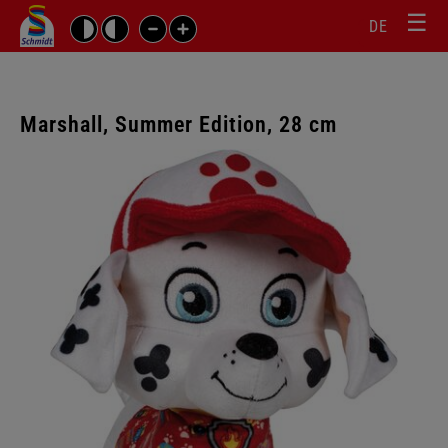
☰
Sprachw
Barrierefrei-
DE
Suchbegriffe
Einstellungen
überspr
überspringen
Navigati
überspr
Marshall, Summer Edition, 28 cm
Galerie
überspringen