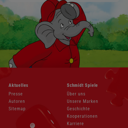
Navigation
Navigation
Aktuelles
Schmidt Spiele
überspringen
überspringen
Presse
Über uns
Autoren
Unsere Marken
Sitemap
Geschichte
Kooperationen
Karriere