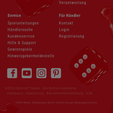
Verantwortung
Navigation
Navigation
Service
Für Händler
überspringen
überspringen
Spielanleitungen
Kontakt
Händlersuche
Login
Kundenservice
Registrierung
Hilfe & Support
Gewinnspiele
Hinweisgebermeldestelle
Navigation
überspringen
®
©2026 Schmidt
Spiele · Alle Rechte vorbehalten
Impressum
·
Datenschutz
·
Barrierefreiheitserklärung
·
AGB
© B2K Media -
Webdesigner Berlin
|
Demski Design Werbeagentur Berlin