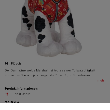
Plüsch
Der Dalmatinerwelpe Marshall ist trotz seiner Tollpatschigkeit
immer zur Stelle – jetzt sogar als Plüschfigur für zuhause.
...
Produktinformationen
ab 0 Jahre
24,99 €